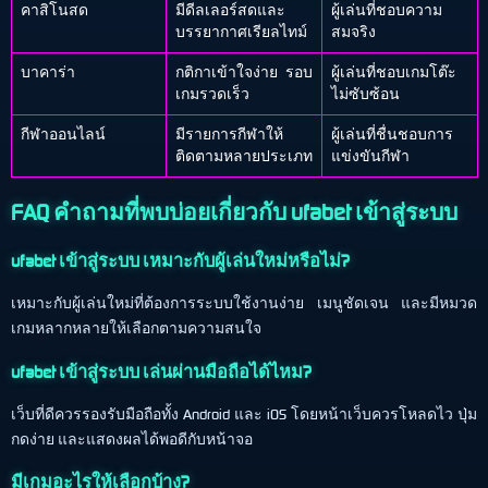
คาสิโนสด
มีดีลเลอร์สดและ
ผู้เล่นที่ชอบความ
บรรยากาศเรียลไทม์
สมจริง
บาคาร่า
กติกาเข้าใจง่าย รอบ
ผู้เล่นที่ชอบเกมโต๊ะ
เกมรวดเร็ว
ไม่ซับซ้อน
กีฬาออนไลน์
มีรายการกีฬาให้
ผู้เล่นที่ชื่นชอบการ
ติดตามหลายประเภท
แข่งขันกีฬา
FAQ คำถามที่พบบ่อยเกี่ยวกับ ufabet เข้าสู่ระบบ
ufabet เข้าสู่ระบบ เหมาะกับผู้เล่นใหม่หรือไม่?
เหมาะกับผู้เล่นใหม่ที่ต้องการระบบใช้งานง่าย เมนูชัดเจน และมีหมวด
เกมหลากหลายให้เลือกตามความสนใจ
ufabet เข้าสู่ระบบ เล่นผ่านมือถือได้ไหม?
เว็บที่ดีควรรองรับมือถือทั้ง Android และ iOS โดยหน้าเว็บควรโหลดไว ปุ่ม
กดง่าย และแสดงผลได้พอดีกับหน้าจอ
มีเกมอะไรให้เลือกบ้าง?