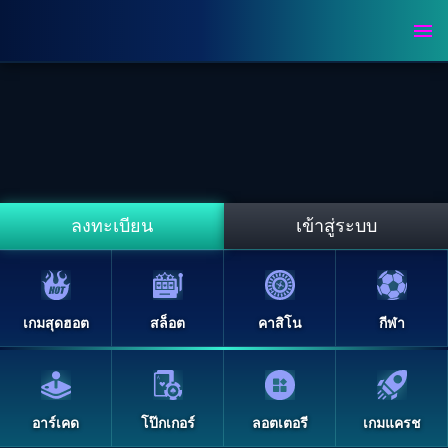
ลงทะเบียน
เข้าสู่ระบบ
เกมสุดฮอต
สล็อต
คาสิโน
กีฬา
อาร์เคด
โป๊กเกอร์
ลอตเตอรี
เกมแครช