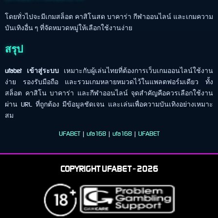
โดยทั่วไปจะมีเกมสล็อต คาสิโนสด บาคาร่า กีฬาออนไลน์ และเกมความ
บันเทิงอื่น ๆ ที่จัดหมวดหมู่ให้เลือกใช้งานง่าย
สรุป
ufabet เข้าสู่ระบบ
เหมาะกับผู้เล่นไทยที่ต้องการเว็บเกมออนไลน์ใช้งาน
ง่าย รองรับมือถือ และรวมเกมหลายหมวดไว้ในแพลตฟอร์มเดียว ทั้ง
สล็อต คาสิโน บาคาร่า และกีฬาออนไลน์ จุดสำคัญคือควรเลือกใช้งาน
ผ่าน URL ที่ถูกต้อง มีข้อมูลชัดเจน และเล่นเพื่อความบันเทิงอย่างเหมาะ
สม
UFABET
|
ufa168
|
ufa168
|
UFABET
COPYRIGHT UFABET - 2026