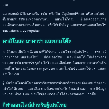
เกม
หลายเกมมักมีฟีเจอร์เสริม เช่น ฟรีสปิน สัญลักษณ์พิเศษ หรือรอบโบนัส
ซึ่งช่วยเพิ่มสีสันระหว่างการเล่น อย่างไรก็ตาม ผู้เล่นควรอ่านราย
ละเอียดของเกมก่อนเริ่มเสมอ เพื่อให้เข้าใจรูปแบบการเล่นและเงื่อนไข
ของแต่ละเกมอย่างถูกต้อง
คาสิโนสด บาคาร่า และเกมโต๊ะ
คาสิโนสดเป็นอีกหนึ่งหมวดที่ได้รับความสนใจจากผู้เล่นไทย เพราะมี
บรรยากาศแบบเรียลไทม์ มีดีลเลอร์สด และมีเกมโต๊ะให้เลือกหลาย
ประเภท เช่น บาคาร่า รูเล็ต ไฮโล และเสือมังกร โดยเฉพาะบาคาร่าเป็น
เกมที่ได้รับความนิยมเพราะรูปแบบการเล่นไม่ซับซ้อนและใช้เวลาแต่ละ
รอบไม่นาน
ผู้เล่นที่สนใจคาสิโนสดควรเริ่มจากการอ่านกติกาของแต่ละเกม ทำความ
เข้าใจโต๊ะเกม และเลือกเกมที่เหมาะกับสไตล์ของตัวเอง การมีข้อมูล
ประกอบที่ชัดเจนจะช่วยให้ผู้เล่นตัดสินใจได้อย่างรอบคอบมากขึ้น
กีฬาออนไลน์สำหรับผู้เล่นไทย