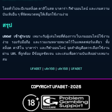
โดยทั่วไปจะมีเกมสล็อต คาสิโนสด บาคาร่า กีฬาออนไลน์ และเกมความ
บันเทิงอื่น ๆ ที่จัดหมวดหมู่ให้เลือกใช้งานง่าย
สรุป
ufabet เข้าสู่ระบบ
เหมาะกับผู้เล่นไทยที่ต้องการเว็บเกมออนไลน์ใช้งาน
ง่าย รองรับมือถือ และรวมเกมหลายหมวดไว้ในแพลตฟอร์มเดียว ทั้ง
สล็อต คาสิโน บาคาร่า และกีฬาออนไลน์ จุดสำคัญคือควรเลือกใช้งาน
ผ่าน URL ที่ถูกต้อง มีข้อมูลชัดเจน และเล่นเพื่อความบันเทิงอย่างเหมาะ
สม
UFABET
|
ufa168
|
ufa168
|
UFABET
COPYRIGHT UFABET - 2026