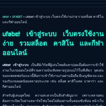
debit
»
UFABET
» ufabet เข้าสู่ระบบ เว็บตรงใช้งานง่าย รวมสล็อต คาสิโน
และกีฬาออนไลน์
ufabet เข้าสู่ระบบ เว็บตรงใช้งาน
ง่าย รวมสล็อต คาสิโน และกีฬา
ออนไลน์
ufabet เข้าสู่ระบบ
เป็นคีย์เวิร์ดที่ผู้เล่นไทยค้นหาบ่อยเมื่อต้องการเข้าใช้
งานเว็บเกมออนไลน์ที่รวมความบันเทิงหลายรูปแบบไว้ในที่เดียว จุดเด่น
ของแพลตฟอร์มแนวนี้คือการเข้าใช้งานง่ายผ่านมือถือ มีเมนูชัดเจน และ
รองรับเกมยอดนิยมหลายประเภท เช่น สล็อต คาสิโนสด บาคาร่า และ
กีฬาออนไลน์
สำหรับผู้เล่นยุคใหม่ ความสะดวกเป็นสิ่งสำคัญมาก เพราะหลายคน
ต้องการเปิดเว็บผ่านสมาร์ทโฟนโดยไม่ต้องผ่านขั้นตอนซับซ้อน หน้าเว็บ