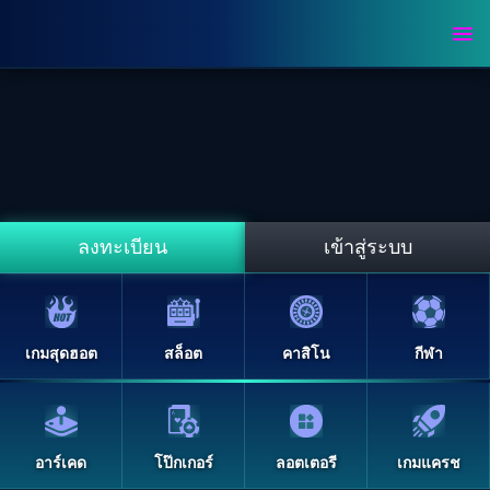
ลงทะเบียน
เข้าสู่ระบบ
เกมสุดฮอต
สล็อต
คาสิโน
กีฬา
อาร์เคด
โป๊กเกอร์
ลอตเตอรี
เกมแครช