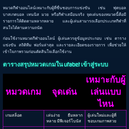
หมวดกีฬาออนไลน์เหมาะกับผู้ที่ชื่นชอบการแข่งขัน เช่น ฟุตบอล
บาสเกตบอล เทนนิส มวย หรือกีฬาเสมือนจริง จุดเด่นของหมวดนี้คือมี
รายการให้ติดตามหลากหลาย และผู้เล่นสามารถเลือกประเภทกีฬาที่
สนใจได้ตามความถนัด
ก่อนใช้งานหมวดกีฬาออนไลน์ ผู้เล่นควรดูข้อมูลประกอบ เช่น ตาราง
แข่งขัน สถิติทีม ฟอร์มล่าสุด และรายละเอียดของรายการ เพื่อช่วยให้
เข้าใจภาพรวมก่อนตัดสินใจเลือกใช้งาน
ตารางสรุปหมวดเกมใน ufabet เข้าสู่ระบบ
เหมาะกับผู้
หมวดเกม
จุดเด่น
เล่นแบบ
ไหน
เกมสล็อต
เล่นง่าย ธีมหลาก
ผู้เล่นใหม่และผู้ที่
หลาย มีฟีเจอร์โบนัส
ชอบเกมภาพสวย