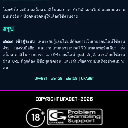
โดยทั่วไปจะมีเกมสล็อต คาสิโนสด บาคาร่า กีฬาออนไลน์ และเกมความ
บันเทิงอื่น ๆ ที่จัดหมวดหมู่ให้เลือกใช้งานง่าย
สรุป
ufabet เข้าสู่ระบบ
เหมาะกับผู้เล่นไทยที่ต้องการเว็บเกมออนไลน์ใช้งาน
ง่าย รองรับมือถือ และรวมเกมหลายหมวดไว้ในแพลตฟอร์มเดียว ทั้ง
สล็อต คาสิโน บาคาร่า และกีฬาออนไลน์ จุดสำคัญคือควรเลือกใช้งาน
ผ่าน URL ที่ถูกต้อง มีข้อมูลชัดเจน และเล่นเพื่อความบันเทิงอย่างเหมาะ
สม
UFABET
|
ufa168
|
ufa168
|
UFABET
COPYRIGHT UFABET - 2026