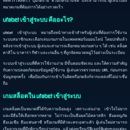
ที่ดีควรโหลดไว ปุ่มกดง่าย ตัวอักษรอ่านชัด และสามารถนำผู้เล่นไปยัง
หมวดเกมที่ต้องการได้อย่างรวดเร็ว
ufabet เข้าสู่ระบบ คืออะไร?
ufabet เข้าสู่ระบบ หมายถึงหน้าทางเข้าสำหรับผู้เล่นที่ต้องการใช้งาน
ระบบสมาชิกและเลือกเล่นเกมภายในแพลตฟอร์มออนไลน์ โดยปกติแล้ว
หลังจากเข้าสู่ระบบ ผู้เล่นจะสามารถเลือกหมวดเกมต่าง ๆ ได้ เช่น สล็อต
คาสิโน บาคาร่า กีฬา และเกมอื่น ๆ ที่ถูกจัดหมวดหมู่ไว้อย่างเป็นระเบียบ
ระบบเข้าสู่ระบบที่ดีควรใช้งานง่าย มีขั้นตอนชัดเจน และให้ความสำคัญ
กับความปลอดภัยของข้อมูลผู้ใช้งาน ผู้เล่นควรตรวจสอบ URL ก่อนกรอก
ข้อมูลทุกครั้ง เพื่อป้องกันการเข้าเว็บผิดหรือกดลิงก์จากแหล่งที่ไม่น่าเชื่อ
ถือ
เกมสล็อตใน ufabet เข้าสู่ระบบ
เกมสล็อตเป็นหมวดที่ได้รับความนิยมสูง เพราะเล่นง่าย เข้าใจไม่ยาก
และมีธีมให้เลือกหลากหลาย ไม่ว่าจะเป็นธีมผลไม้คลาสสิก ธีมผจญภัย
ธีมเอเชีย ธีมแฟนตาซี หรือเกมที่มีตัวละครเฉพาะตัว ผู้เล่นใหม่สามารถ
เริ่มจากเกมที่มีกติกาเรียบง่ายก่อน แล้วค่อยเรียนรู้ฟีเจอร์พิเศษของแต่ละ