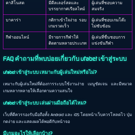
คาสิโนสด
มีดีลเลอร์สดและ
ผู้เล่นที่ชอบความ
บรรยากาศเรียลไทม์
สมจริง
บาคาร่า
กติกาเข้าใจง่าย รอบ
ผู้เล่นที่ชอบเกมโต๊ะ
เกมรวดเร็ว
ไม่ซับซ้อน
กีฬาออนไลน์
มีรายการกีฬาให้
ผู้เล่นที่ชื่นชอบการ
ติดตามหลายประเภท
แข่งขันกีฬา
FAQ คำถามที่พบบ่อยเกี่ยวกับ ufabet เข้าสู่ระบบ
ufabet เข้าสู่ระบบ เหมาะกับผู้เล่นใหม่หรือไม่?
เหมาะกับผู้เล่นใหม่ที่ต้องการระบบใช้งานง่าย เมนูชัดเจน และมีหมวด
เกมหลากหลายให้เลือกตามความสนใจ
ufabet เข้าสู่ระบบ เล่นผ่านมือถือได้ไหม?
เว็บที่ดีควรรองรับมือถือทั้ง Android และ iOS โดยหน้าเว็บควรโหลดไว ปุ่ม
กดง่าย และแสดงผลได้พอดีกับหน้าจอ
มีเกมอะไรให้เลือกบ้าง?