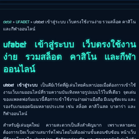
debit
»
UFABET
» ufabet เข้าสู่ระบบ เว็บตรงใช้งานง่าย รวมสล็อต คาสิโน
และกีฬาออนไลน์
ufabet เข้าสู่ระบบ เว็บตรงใช้งาน
ง่าย รวมสล็อต คาสิโน และกีฬา
ออนไลน์
ufabet เข้าสู่ระบบ
เป็นคีย์เวิร์ดที่ผู้เล่นไทยค้นหาบ่อยเมื่อต้องการเข้าใช้
งานเว็บเกมออนไลน์ที่รวมความบันเทิงหลายรูปแบบไว้ในที่เดียว จุดเด่น
ของแพลตฟอร์มแนวนี้คือการเข้าใช้งานง่ายผ่านมือถือ มีเมนูชัดเจน และ
รองรับเกมยอดนิยมหลายประเภท เช่น สล็อต คาสิโนสด บาคาร่า และ
กีฬาออนไลน์
สำหรับผู้เล่นยุคใหม่ ความสะดวกเป็นสิ่งสำคัญมาก เพราะหลายคน
ต้องการเปิดเว็บผ่านสมาร์ทโฟนโดยไม่ต้องผ่านขั้นตอนซับซ้อน หน้าเว็บ