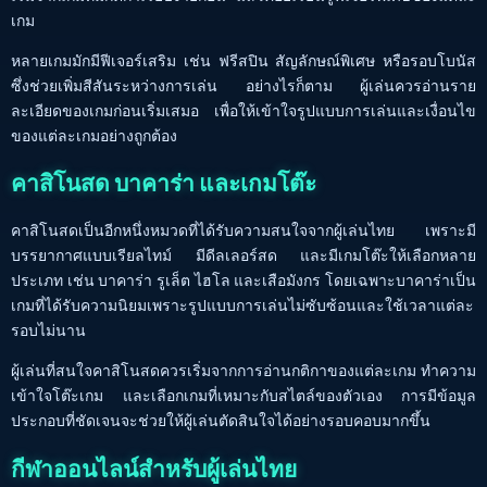
เกม
หลายเกมมักมีฟีเจอร์เสริม เช่น ฟรีสปิน สัญลักษณ์พิเศษ หรือรอบโบนัส
ซึ่งช่วยเพิ่มสีสันระหว่างการเล่น อย่างไรก็ตาม ผู้เล่นควรอ่านราย
ละเอียดของเกมก่อนเริ่มเสมอ เพื่อให้เข้าใจรูปแบบการเล่นและเงื่อนไข
ของแต่ละเกมอย่างถูกต้อง
คาสิโนสด บาคาร่า และเกมโต๊ะ
คาสิโนสดเป็นอีกหนึ่งหมวดที่ได้รับความสนใจจากผู้เล่นไทย เพราะมี
บรรยากาศแบบเรียลไทม์ มีดีลเลอร์สด และมีเกมโต๊ะให้เลือกหลาย
ประเภท เช่น บาคาร่า รูเล็ต ไฮโล และเสือมังกร โดยเฉพาะบาคาร่าเป็น
เกมที่ได้รับความนิยมเพราะรูปแบบการเล่นไม่ซับซ้อนและใช้เวลาแต่ละ
รอบไม่นาน
ผู้เล่นที่สนใจคาสิโนสดควรเริ่มจากการอ่านกติกาของแต่ละเกม ทำความ
เข้าใจโต๊ะเกม และเลือกเกมที่เหมาะกับสไตล์ของตัวเอง การมีข้อมูล
ประกอบที่ชัดเจนจะช่วยให้ผู้เล่นตัดสินใจได้อย่างรอบคอบมากขึ้น
กีฬาออนไลน์สำหรับผู้เล่นไทย