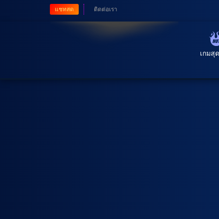
แชทสด
ติดต่อเรา
เกมสุ