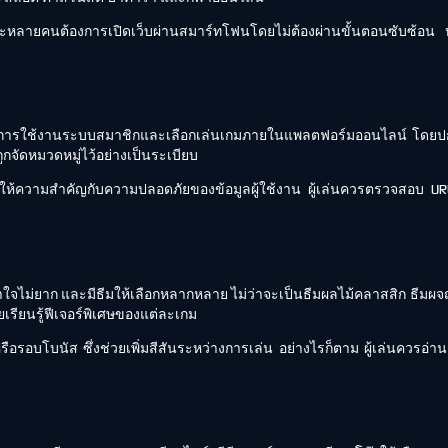
าะหลายคนต้องการเปิดเว็บผ่านสมาร์ทโฟนโดยไม่ต้องผ่านขั้นตอนซับซ้อน หน
ี่ต้องการใช้งานระบบสมาชิกและเลือกเล่นเกมภายในแพลตฟอร์มออนไลน์ โดยปก
่ถูกจัดหมวดหมู่ไว้อย่างเป็นระเบียบ
ให้ความสำคัญกับความปลอดภัยของข้อมูลผู้ใช้งาน ผู้เล่นควรตรวจสอบ URL ก
าใจไม่ยาก และมีธีมให้เลือกหลากหลาย ไม่ว่าจะเป็นธีมผลไม้คลาสสิก ธีมผจญภ
ยเรียนรู้ฟีเจอร์พิเศษของแต่ละเกม
รือรอบโบนัส ซึ่งช่วยเพิ่มสีสันระหว่างการเล่น อย่างไรก็ตาม ผู้เล่นควรอ่