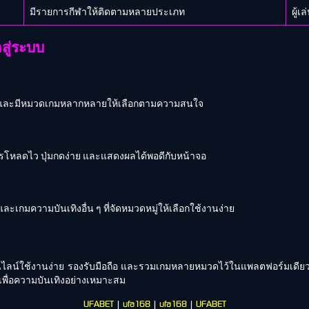
มีรายการกีฬาให้ติดตามหลายประเภท
ผู้เ
าสู่ระบบ
ดเจน และมีหมวดเกมหลากหลายให้เลือกตามความสนใจ
็บควรโหลดไว ปุ่มกดง่าย และแสดงผลได้พอดีกับหน้าจอ
ะเกมความบันเทิงอื่น ๆ ที่จัดหมวดหมู่ให้เลือกใช้งานง่าย
ออนไลน์ใช้งานง่าย รองรับมือถือ และรวมเกมหลายหมวดไว้ในแพลตฟอร์มเดียว
นเพื่อความบันเทิงอย่างเหมาะสม
UFABET
|
ufa168
|
ufa168
|
UFABET