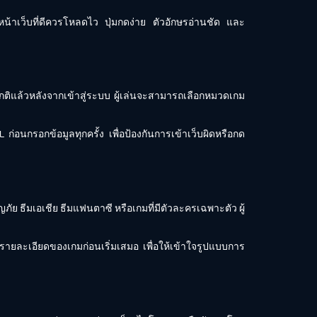
้าเว็บที่ดีควรโหลดไว ปุ่มกดง่าย ตัวอักษรอ่านชัด และ
ติแล้วหลังจากเข้าสู่ระบบ ผู้เล่นจะสามารถเลือกหมวดเกม
่อนกรอกข้อมูลทุกครั้ง เพื่อป้องกันการเข้าเว็บผิดหรือกด
ัย ธีมเอเชีย ธีมแฟนตาซี หรือเกมที่มีตัวละครเฉพาะตัว ผู้
านรายละเอียดของเกมก่อนเริ่มเสมอ เพื่อให้เข้าใจรูปแบบการ