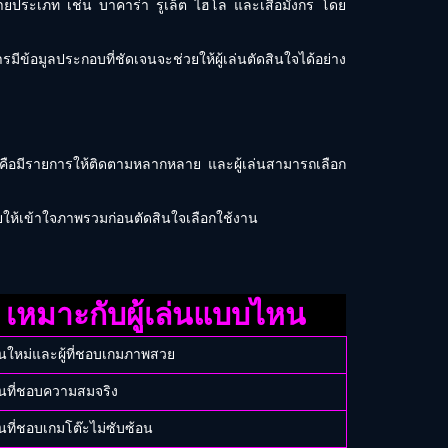
ลายประเภท เช่น บาคาร่า รูเล็ต ไฮโล และเสือมังกร โดย
ข้อมูลประกอบที่ชัดเจนจะช่วยให้ผู้เล่นตัดสินใจได้อย่าง
้คือมีรายการให้ติดตามหลากหลาย และผู้เล่นสามารถเลือก
วยให้เข้าใจภาพรวมก่อนตัดสินใจเลือกใช้งาน
เหมาะกับผู้เล่นแบบไหน
ล่นใหม่และผู้ที่ชอบเกมภาพสวย
ล่นที่ชอบความสมจริง
ล่นที่ชอบเกมโต๊ะไม่ซับซ้อน