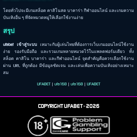
โดยทั่วไปจะมีเกมสล็อต คาสิโนสด บาคาร่า กีฬาออนไลน์ และเกมความ
บันเทิงอื่น ๆ ที่จัดหมวดหมู่ให้เลือกใช้งานง่าย
สรุป
ufabet เข้าสู่ระบบ
เหมาะกับผู้เล่นไทยที่ต้องการเว็บเกมออนไลน์ใช้งาน
ง่าย รองรับมือถือ และรวมเกมหลายหมวดไว้ในแพลตฟอร์มเดียว ทั้ง
สล็อต คาสิโน บาคาร่า และกีฬาออนไลน์ จุดสำคัญคือควรเลือกใช้งาน
ผ่าน URL ที่ถูกต้อง มีข้อมูลชัดเจน และเล่นเพื่อความบันเทิงอย่างเหมาะ
สม
UFABET
|
ufa168
|
ufa168
|
UFABET
COPYRIGHT UFABET - 2026