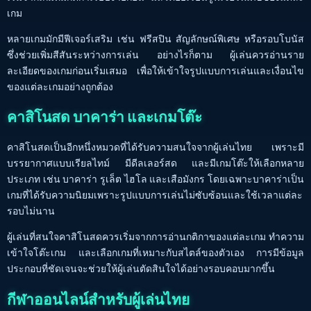
เกม
หลายเกมมักมีฟีเจอร์เสริม เช่น ฟรีสปิน สัญลักษณ์พิเศษ หรือรอบโบนัส
ซึ่งช่วยเพิ่มสีสันระหว่างการเล่น อย่างไรก็ตาม ผู้เล่นควรอ่านราย
ละเอียดของเกมก่อนเริ่มเสมอ เพื่อให้เข้าใจรูปแบบการเล่นและเงื่อนไข
ของแต่ละเกมอย่างถูกต้อง
คาสิโนสด บาคาร่า และเกมโต๊ะ
คาสิโนสดเป็นอีกหนึ่งหมวดที่ได้รับความสนใจจากผู้เล่นไทย เพราะมี
บรรยากาศแบบเรียลไทม์ มีดีลเลอร์สด และมีเกมโต๊ะให้เลือกหลาย
ประเภท เช่น บาคาร่า รูเล็ต ไฮโล และเสือมังกร โดยเฉพาะบาคาร่าเป็น
เกมที่ได้รับความนิยมเพราะรูปแบบการเล่นไม่ซับซ้อนและใช้เวลาแต่ละ
รอบไม่นาน
ผู้เล่นที่สนใจคาสิโนสดควรเริ่มจากการอ่านกติกาของแต่ละเกม ทำความ
เข้าใจโต๊ะเกม และเลือกเกมที่เหมาะกับสไตล์ของตัวเอง การมีข้อมูล
ประกอบที่ชัดเจนจะช่วยให้ผู้เล่นตัดสินใจได้อย่างรอบคอบมากขึ้น
กีฬาออนไลน์สำหรับผู้เล่นไทย