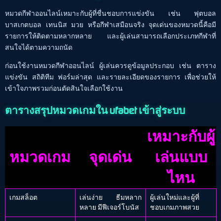
หมวดกีฬาออนไลน์เหมาะกับผู้ที่ชื่นชอบการแข่งขัน เช่น ฟุตบอล
บาสเกตบอล เทนนิส มวย หรือกีฬาเสมือนจริง จุดเด่นของหมวดนี้คือมี
รายการให้ติดตามหลากหลาย และผู้เล่นสามารถเลือกประเภทกีฬาที่
สนใจได้ตามความถนัด
ก่อนใช้งานหมวดกีฬาออนไลน์ ผู้เล่นควรดูข้อมูลประกอบ เช่น ตาราง
แข่งขัน สถิติทีม ฟอร์มล่าสุด และรายละเอียดของรายการ เพื่อช่วยให้
เข้าใจภาพรวมก่อนตัดสินใจเลือกใช้งาน
ตารางสรุปหมวดเกมใน ufabet เข้าสู่ระบบ
เหมาะกับผู้
หมวดเกม
จุดเด่น
เล่นแบบ
ไหน
เกมสล็อต
เล่นง่าย ธีมหลาก
ผู้เล่นใหม่และผู้ที่
หลาย มีฟีเจอร์โบนัส
ชอบเกมภาพสวย