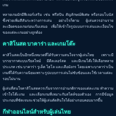
เกม
หลายเกมมักมีฟีเจอร์เสริม เช่น ฟรีสปิน สัญลักษณ์พิเศษ หรือรอบโบนัส
ซึ่งช่วยเพิ่มสีสันระหว่างการเล่น อย่างไรก็ตาม ผู้เล่นควรอ่านราย
ละเอียดของเกมก่อนเริ่มเสมอ เพื่อให้เข้าใจรูปแบบการเล่นและเงื่อนไข
ของแต่ละเกมอย่างถูกต้อง
คาสิโนสด บาคาร่า และเกมโต๊ะ
คาสิโนสดเป็นอีกหนึ่งหมวดที่ได้รับความสนใจจากผู้เล่นไทย เพราะมี
บรรยากาศแบบเรียลไทม์ มีดีลเลอร์สด และมีเกมโต๊ะให้เลือกหลาย
ประเภท เช่น บาคาร่า รูเล็ต ไฮโล และเสือมังกร โดยเฉพาะบาคาร่าเป็น
เกมที่ได้รับความนิยมเพราะรูปแบบการเล่นไม่ซับซ้อนและใช้เวลาแต่ละ
รอบไม่นาน
ผู้เล่นที่สนใจคาสิโนสดควรเริ่มจากการอ่านกติกาของแต่ละเกม ทำความ
เข้าใจโต๊ะเกม และเลือกเกมที่เหมาะกับสไตล์ของตัวเอง การมีข้อมูล
ประกอบที่ชัดเจนจะช่วยให้ผู้เล่นตัดสินใจได้อย่างรอบคอบมากขึ้น
กีฬาออนไลน์สำหรับผู้เล่นไทย