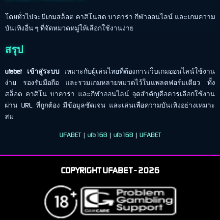
โดยทั่วไปจะมีเกมสล็อต คาสิโนสด บาคาร่า กีฬาออนไลน์ และเกมความ
บันเทิงอื่น ๆ ที่จัดหมวดหมู่ให้เลือกใช้งานง่าย
สรุป
ufabet เข้าสู่ระบบ
เหมาะกับผู้เล่นไทยที่ต้องการเว็บเกมออนไลน์ใช้งาน
ง่าย รองรับมือถือ และรวมเกมหลายหมวดไว้ในแพลตฟอร์มเดียว ทั้ง
สล็อต คาสิโน บาคาร่า และกีฬาออนไลน์ จุดสำคัญคือควรเลือกใช้งาน
ผ่าน URL ที่ถูกต้อง มีข้อมูลชัดเจน และเล่นเพื่อความบันเทิงอย่างเหมาะ
สม
UFABET
|
ufa168
|
ufa168
|
UFABET
COPYRIGHT UFABET - 2026