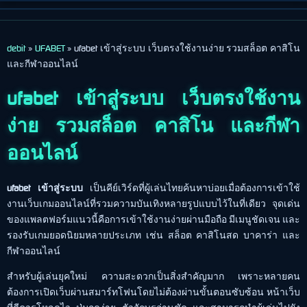
debit
»
UFABET
» ufabet เข้าสู่ระบบ เว็บตรงใช้งานง่าย รวมสล็อต คาสิโน
และกีฬาออนไลน์
ufabet เข้าสู่ระบบ เว็บตรงใช้งาน
ง่าย รวมสล็อต คาสิโน และกีฬา
ออนไลน์
ufabet เข้าสู่ระบบ
เป็นคีย์เวิร์ดที่ผู้เล่นไทยค้นหาบ่อยเมื่อต้องการเข้าใช้
งานเว็บเกมออนไลน์ที่รวมความบันเทิงหลายรูปแบบไว้ในที่เดียว จุดเด่น
ของแพลตฟอร์มแนวนี้คือการเข้าใช้งานง่ายผ่านมือถือ มีเมนูชัดเจน และ
รองรับเกมยอดนิยมหลายประเภท เช่น สล็อต คาสิโนสด บาคาร่า และ
กีฬาออนไลน์
สำหรับผู้เล่นยุคใหม่ ความสะดวกเป็นสิ่งสำคัญมาก เพราะหลายคน
ต้องการเปิดเว็บผ่านสมาร์ทโฟนโดยไม่ต้องผ่านขั้นตอนซับซ้อน หน้าเว็บ