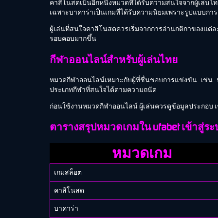
คาสิโนสดเป็นอีกหนึ่งหมวดที่ได้รับความสนใจจากผู้เล่
เฉพาะบาคาร่าเป็นเกมที่ได้รับความนิยมเพราะรูปแบบกา
ผู้เล่นที่สนใจคาสิโนสดควรเริ่มจากการอ่านกติกาของแต่ล
รอบคอบมากขึ้น
กีฬาออนไลน์สำหรับผู้เล่นไทย
หมวดกีฬาออนไลน์เหมาะกับผู้ที่ชื่นชอบการแข่งขัน เช่
ประเภทกีฬาที่สนใจได้ตามความถนัด
ก่อนใช้งานหมวดกีฬาออนไลน์ ผู้เล่นควรดูข้อมูลประกอบ เ
ตารางสรุปหมวดเกมใน ufabet เข้าสู่ระ
หมวดเกม
เกมสล็อต
คาสิโนสด
บาคาร่า