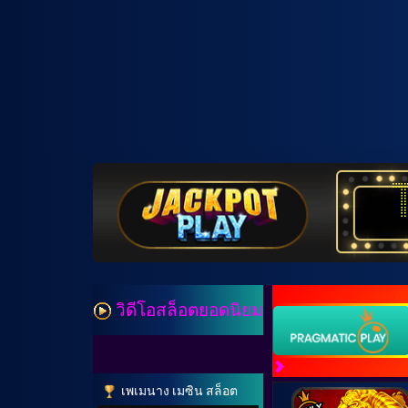
วิดีโอสล็อตยอดนิยม
เพเมนาง เมซิน สล็อต