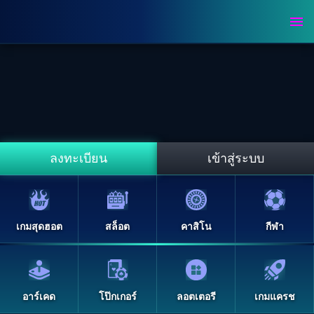
ลงทะเบียน
เข้าสู่ระบบ
เกมสุดฮอต
สล็อต
คาสิโน
กีฬา
อาร์เคด
โป๊กเกอร์
ลอตเตอรี
เกมแครช