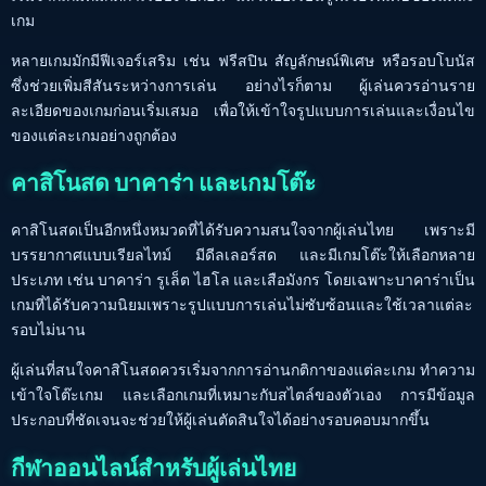
เกม
หลายเกมมักมีฟีเจอร์เสริม เช่น ฟรีสปิน สัญลักษณ์พิเศษ หรือรอบโบนัส
ซึ่งช่วยเพิ่มสีสันระหว่างการเล่น อย่างไรก็ตาม ผู้เล่นควรอ่านราย
ละเอียดของเกมก่อนเริ่มเสมอ เพื่อให้เข้าใจรูปแบบการเล่นและเงื่อนไข
ของแต่ละเกมอย่างถูกต้อง
คาสิโนสด บาคาร่า และเกมโต๊ะ
คาสิโนสดเป็นอีกหนึ่งหมวดที่ได้รับความสนใจจากผู้เล่นไทย เพราะมี
บรรยากาศแบบเรียลไทม์ มีดีลเลอร์สด และมีเกมโต๊ะให้เลือกหลาย
ประเภท เช่น บาคาร่า รูเล็ต ไฮโล และเสือมังกร โดยเฉพาะบาคาร่าเป็น
เกมที่ได้รับความนิยมเพราะรูปแบบการเล่นไม่ซับซ้อนและใช้เวลาแต่ละ
รอบไม่นาน
ผู้เล่นที่สนใจคาสิโนสดควรเริ่มจากการอ่านกติกาของแต่ละเกม ทำความ
เข้าใจโต๊ะเกม และเลือกเกมที่เหมาะกับสไตล์ของตัวเอง การมีข้อมูล
ประกอบที่ชัดเจนจะช่วยให้ผู้เล่นตัดสินใจได้อย่างรอบคอบมากขึ้น
กีฬาออนไลน์สำหรับผู้เล่นไทย