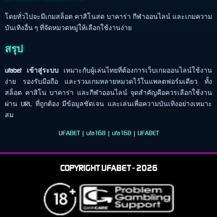
โดยทั่วไปจะมีเกมสล็อต คาสิโนสด บาคาร่า กีฬาออนไลน์ และเกมความ
บันเทิงอื่น ๆ ที่จัดหมวดหมู่ให้เลือกใช้งานง่าย
สรุป
ufabet เข้าสู่ระบบ
เหมาะกับผู้เล่นไทยที่ต้องการเว็บเกมออนไลน์ใช้งาน
ง่าย รองรับมือถือ และรวมเกมหลายหมวดไว้ในแพลตฟอร์มเดียว ทั้ง
สล็อต คาสิโน บาคาร่า และกีฬาออนไลน์ จุดสำคัญคือควรเลือกใช้งาน
ผ่าน URL ที่ถูกต้อง มีข้อมูลชัดเจน และเล่นเพื่อความบันเทิงอย่างเหมาะ
สม
UFABET
|
ufa168
|
ufa168
|
UFABET
COPYRIGHT UFABET - 2026