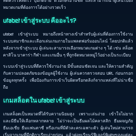
ที่ดีควรโหลดไว ปุ่มกดง่าย ตัวอักษรอ่านชัด และสามารถนำผู้เล่นไปยัง
หมวดเกมที่ต้องการได้อย่างรวดเร็ว
ufabet เข้าสู่ระบบ คืออะไร?
ufabet เข้าสู่ระบบ หมายถึงหน้าทางเข้าสำหรับผู้เล่นที่ต้องการใช้งาน
ระบบสมาชิกและเลือกเล่นเกมภายในแพลตฟอร์มออนไลน์ โดยปกติแล้ว
หลังจากเข้าสู่ระบบ ผู้เล่นจะสามารถเลือกหมวดเกมต่าง ๆ ได้ เช่น สล็อต
คาสิโน บาคาร่า กีฬา และเกมอื่น ๆ ที่ถูกจัดหมวดหมู่ไว้อย่างเป็นระเบียบ
ระบบเข้าสู่ระบบที่ดีควรใช้งานง่าย มีขั้นตอนชัดเจน และให้ความสำคัญ
กับความปลอดภัยของข้อมูลผู้ใช้งาน ผู้เล่นควรตรวจสอบ URL ก่อนกรอก
ข้อมูลทุกครั้ง เพื่อป้องกันการเข้าเว็บผิดหรือกดลิงก์จากแหล่งที่ไม่น่าเชื่อ
ถือ
เกมสล็อตใน ufabet เข้าสู่ระบบ
เกมสล็อตเป็นหมวดที่ได้รับความนิยมสูง เพราะเล่นง่าย เข้าใจไม่ยาก
และมีธีมให้เลือกหลากหลาย ไม่ว่าจะเป็นธีมผลไม้คลาสสิก ธีมผจญภัย
ธีมเอเชีย ธีมแฟนตาซี หรือเกมที่มีตัวละครเฉพาะตัว ผู้เล่นใหม่สามารถ
เริ่มจากเกมที่มีกติกาเรียบง่ายก่อน แล้วค่อยเรียนรู้ฟีเจอร์พิเศษของแต่ละ