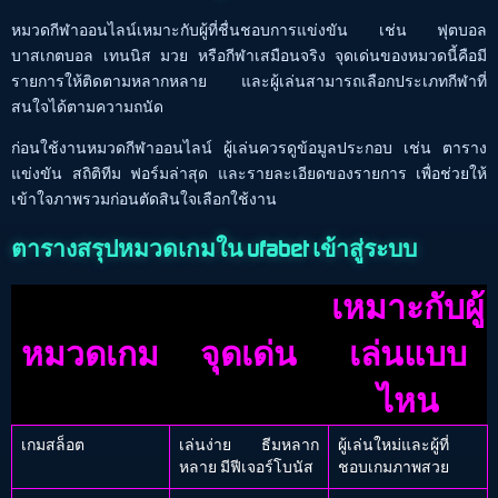
หมวดกีฬาออนไลน์เหมาะกับผู้ที่ชื่นชอบการแข่งขัน เช่น ฟุตบอล
บาสเกตบอล เทนนิส มวย หรือกีฬาเสมือนจริง จุดเด่นของหมวดนี้คือมี
รายการให้ติดตามหลากหลาย และผู้เล่นสามารถเลือกประเภทกีฬาที่
สนใจได้ตามความถนัด
ก่อนใช้งานหมวดกีฬาออนไลน์ ผู้เล่นควรดูข้อมูลประกอบ เช่น ตาราง
แข่งขัน สถิติทีม ฟอร์มล่าสุด และรายละเอียดของรายการ เพื่อช่วยให้
เข้าใจภาพรวมก่อนตัดสินใจเลือกใช้งาน
ตารางสรุปหมวดเกมใน ufabet เข้าสู่ระบบ
เหมาะกับผู้
หมวดเกม
จุดเด่น
เล่นแบบ
ไหน
เกมสล็อต
เล่นง่าย ธีมหลาก
ผู้เล่นใหม่และผู้ที่
หลาย มีฟีเจอร์โบนัส
ชอบเกมภาพสวย