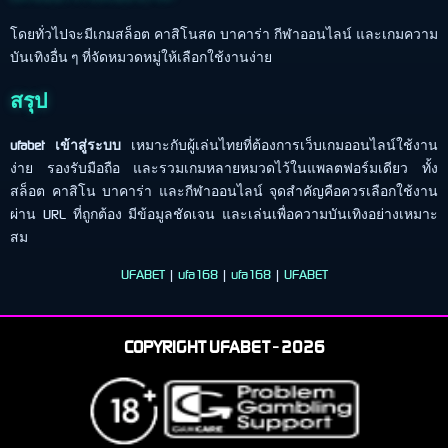
โดยทั่วไปจะมีเกมสล็อต คาสิโนสด บาคาร่า กีฬาออนไลน์ และเกมความ
บันเทิงอื่น ๆ ที่จัดหมวดหมู่ให้เลือกใช้งานง่าย
สรุป
ufabet เข้าสู่ระบบ
เหมาะกับผู้เล่นไทยที่ต้องการเว็บเกมออนไลน์ใช้งาน
ง่าย รองรับมือถือ และรวมเกมหลายหมวดไว้ในแพลตฟอร์มเดียว ทั้ง
สล็อต คาสิโน บาคาร่า และกีฬาออนไลน์ จุดสำคัญคือควรเลือกใช้งาน
ผ่าน URL ที่ถูกต้อง มีข้อมูลชัดเจน และเล่นเพื่อความบันเทิงอย่างเหมาะ
สม
UFABET
|
ufa168
|
ufa168
|
UFABET
COPYRIGHT UFABET - 2026