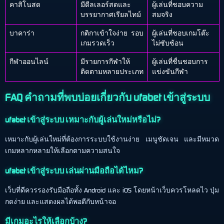
คาสิโนสด
มีดีลเลอร์สดและ
ผู้เล่นที่ชอบความ
บรรยากาศเรียลไทม์
สมจริง
บาคาร่า
กติกาเข้าใจง่าย รอบ
ผู้เล่นที่ชอบเกมโต๊ะ
เกมรวดเร็ว
ไม่ซับซ้อน
กีฬาออนไลน์
มีรายการกีฬาให้
ผู้เล่นที่ชื่นชอบการ
ติดตามหลายประเภท
แข่งขันกีฬา
FAQ คำถามที่พบบ่อยเกี่ยวกับ ufabet เข้าสู่ระบบ
ufabet เข้าสู่ระบบ เหมาะกับผู้เล่นใหม่หรือไม่?
เหมาะกับผู้เล่นใหม่ที่ต้องการระบบใช้งานง่าย เมนูชัดเจน และมีหมวด
เกมหลากหลายให้เลือกตามความสนใจ
ufabet เข้าสู่ระบบ เล่นผ่านมือถือได้ไหม?
เว็บที่ดีควรรองรับมือถือทั้ง Android และ iOS โดยหน้าเว็บควรโหลดไว ปุ่ม
กดง่าย และแสดงผลได้พอดีกับหน้าจอ
มีเกมอะไรให้เลือกบ้าง?