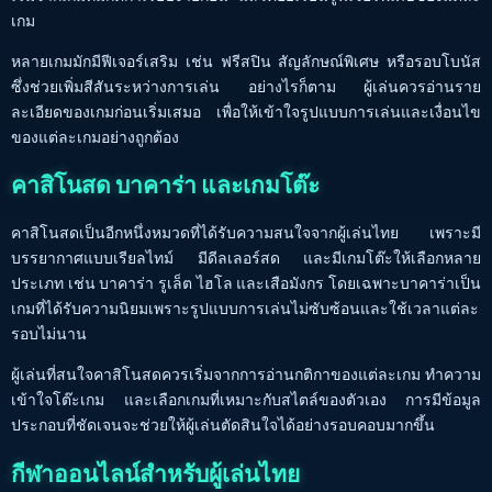
เกม
หลายเกมมักมีฟีเจอร์เสริม เช่น ฟรีสปิน สัญลักษณ์พิเศษ หรือรอบโบนัส
ซึ่งช่วยเพิ่มสีสันระหว่างการเล่น อย่างไรก็ตาม ผู้เล่นควรอ่านราย
ละเอียดของเกมก่อนเริ่มเสมอ เพื่อให้เข้าใจรูปแบบการเล่นและเงื่อนไข
ของแต่ละเกมอย่างถูกต้อง
คาสิโนสด บาคาร่า และเกมโต๊ะ
คาสิโนสดเป็นอีกหนึ่งหมวดที่ได้รับความสนใจจากผู้เล่นไทย เพราะมี
บรรยากาศแบบเรียลไทม์ มีดีลเลอร์สด และมีเกมโต๊ะให้เลือกหลาย
ประเภท เช่น บาคาร่า รูเล็ต ไฮโล และเสือมังกร โดยเฉพาะบาคาร่าเป็น
เกมที่ได้รับความนิยมเพราะรูปแบบการเล่นไม่ซับซ้อนและใช้เวลาแต่ละ
รอบไม่นาน
ผู้เล่นที่สนใจคาสิโนสดควรเริ่มจากการอ่านกติกาของแต่ละเกม ทำความ
เข้าใจโต๊ะเกม และเลือกเกมที่เหมาะกับสไตล์ของตัวเอง การมีข้อมูล
ประกอบที่ชัดเจนจะช่วยให้ผู้เล่นตัดสินใจได้อย่างรอบคอบมากขึ้น
กีฬาออนไลน์สำหรับผู้เล่นไทย