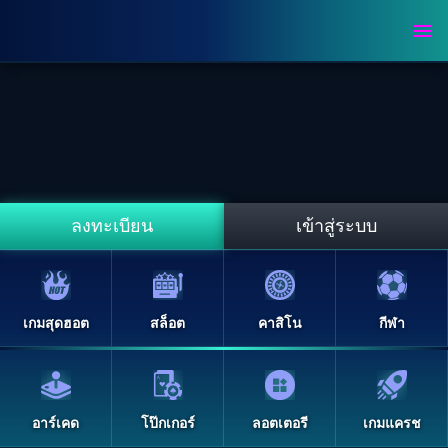
ลงทะเบียน
เข้าสู่ระบบ
เกมสุดฮอต
สล็อต
คาสิโน
กีฬา
อาร์เคด
โป๊กเกอร์
ลอตเตอรี
เกมแครช