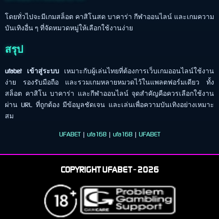
โดยทั่วไปจะมีเกมสล็อต คาสิโนสด บาคาร่า กีฬาออนไลน์ และเกมความ
บันเทิงอื่น ๆ ที่จัดหมวดหมู่ให้เลือกใช้งานง่าย
สรุป
ufabet เข้าสู่ระบบ
เหมาะกับผู้เล่นไทยที่ต้องการเว็บเกมออนไลน์ใช้งาน
ง่าย รองรับมือถือ และรวมเกมหลายหมวดไว้ในแพลตฟอร์มเดียว ทั้ง
สล็อต คาสิโน บาคาร่า และกีฬาออนไลน์ จุดสำคัญคือควรเลือกใช้งาน
ผ่าน URL ที่ถูกต้อง มีข้อมูลชัดเจน และเล่นเพื่อความบันเทิงอย่างเหมาะ
สม
UFABET
|
ufa168
|
ufa168
|
UFABET
COPYRIGHT UFABET - 2026