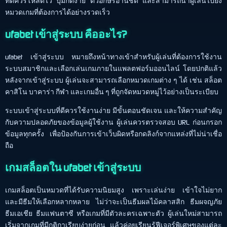
ที่ดีควรโหลดไว ปุ่มกดง่าย ตัวอักษรอ่านชัด และสามารถนำผู้เล่นไปยัง
หมวดเกมที่ต้องการได้อย่างรวดเร็ว
ufabet เข้าสู่ระบบ คืออะไร?
ufabet เข้าสู่ระบบ หมายถึงหน้าทางเข้าสำหรับผู้เล่นที่ต้องการใช้งาน
ระบบสมาชิกและเลือกเล่นเกมภายในแพลตฟอร์มออนไลน์ โดยปกติแล้ว
หลังจากเข้าสู่ระบบ ผู้เล่นจะสามารถเลือกหมวดเกมต่าง ๆ ได้ เช่น สล็อต
คาสิโน บาคาร่า กีฬา และเกมอื่น ๆ ที่ถูกจัดหมวดหมู่ไว้อย่างเป็นระเบียบ
ระบบเข้าสู่ระบบที่ดีควรใช้งานง่าย มีขั้นตอนชัดเจน และให้ความสำคัญ
กับความปลอดภัยของข้อมูลผู้ใช้งาน ผู้เล่นควรตรวจสอบ URL ก่อนกรอก
ข้อมูลทุกครั้ง เพื่อป้องกันการเข้าเว็บผิดหรือกดลิงก์จากแหล่งที่ไม่น่าเชื่อ
ถือ
เกมสล็อตใน ufabet เข้าสู่ระบบ
เกมสล็อตเป็นหมวดที่ได้รับความนิยมสูง เพราะเล่นง่าย เข้าใจไม่ยาก
และมีธีมให้เลือกหลากหลาย ไม่ว่าจะเป็นธีมผลไม้คลาสสิก ธีมผจญภัย
ธีมเอเชีย ธีมแฟนตาซี หรือเกมที่มีตัวละครเฉพาะตัว ผู้เล่นใหม่สามารถ
เริ่มจากเกมที่มีกติกาเรียบง่ายก่อน แล้วค่อยเรียนรู้ฟีเจอร์พิเศษของแต่ละ