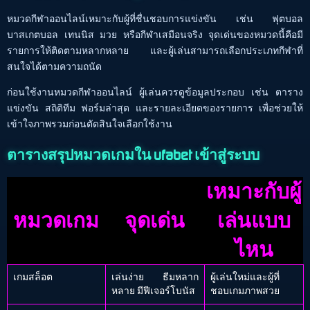
หมวดกีฬาออนไลน์เหมาะกับผู้ที่ชื่นชอบการแข่งขัน เช่น ฟุตบอล
บาสเกตบอล เทนนิส มวย หรือกีฬาเสมือนจริง จุดเด่นของหมวดนี้คือมี
รายการให้ติดตามหลากหลาย และผู้เล่นสามารถเลือกประเภทกีฬาที่
สนใจได้ตามความถนัด
ก่อนใช้งานหมวดกีฬาออนไลน์ ผู้เล่นควรดูข้อมูลประกอบ เช่น ตาราง
แข่งขัน สถิติทีม ฟอร์มล่าสุด และรายละเอียดของรายการ เพื่อช่วยให้
เข้าใจภาพรวมก่อนตัดสินใจเลือกใช้งาน
ตารางสรุปหมวดเกมใน ufabet เข้าสู่ระบบ
เหมาะกับผู้
หมวดเกม
จุดเด่น
เล่นแบบ
ไหน
เกมสล็อต
เล่นง่าย ธีมหลาก
ผู้เล่นใหม่และผู้ที่
หลาย มีฟีเจอร์โบนัส
ชอบเกมภาพสวย