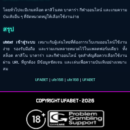
โดยทั่วไปจะมีเกมสล็อต คาสิโนสด บาคาร่า กีฬาออนไลน์ และเกมความ
บันเทิงอื่น ๆ ที่จัดหมวดหมู่ให้เลือกใช้งานง่าย
สรุป
ufabet เข้าสู่ระบบ
เหมาะกับผู้เล่นไทยที่ต้องการเว็บเกมออนไลน์ใช้งาน
ง่าย รองรับมือถือ และรวมเกมหลายหมวดไว้ในแพลตฟอร์มเดียว ทั้ง
สล็อต คาสิโน บาคาร่า และกีฬาออนไลน์ จุดสำคัญคือควรเลือกใช้งาน
ผ่าน URL ที่ถูกต้อง มีข้อมูลชัดเจน และเล่นเพื่อความบันเทิงอย่างเหมาะ
สม
UFABET
|
ufa168
|
ufa168
|
UFABET
COPYRIGHT UFABET - 2026