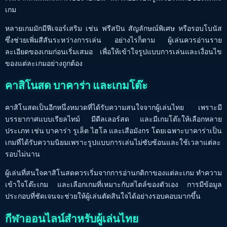
เกม
หลายเกมมักมีฟีเจอร์เสริม เช่น ฟรีสปิน สัญลักษณ์พิเศษ หรือรอบโบนัส
ซึ่งช่วยเพิ่มสีสันระหว่างการเล่น อย่างไรก็ตาม ผู้เล่นควรอ่านราย
ละเอียดของเกมก่อนเริ่มเสมอ เพื่อให้เข้าใจรูปแบบการเล่นและเงื่อนไข
ของแต่ละเกมอย่างถูกต้อง
คาสิโนสด บาคาร่า และเกมโต๊ะ
คาสิโนสดเป็นอีกหนึ่งหมวดที่ได้รับความสนใจจากผู้เล่นไทย เพราะมี
บรรยากาศแบบเรียลไทม์ มีดีลเลอร์สด และมีเกมโต๊ะให้เลือกหลาย
ประเภท เช่น บาคาร่า รูเล็ต ไฮโล และเสือมังกร โดยเฉพาะบาคาร่าเป็น
เกมที่ได้รับความนิยมเพราะรูปแบบการเล่นไม่ซับซ้อนและใช้เวลาแต่ละ
รอบไม่นาน
ผู้เล่นที่สนใจคาสิโนสดควรเริ่มจากการอ่านกติกาของแต่ละเกม ทำความ
เข้าใจโต๊ะเกม และเลือกเกมที่เหมาะกับสไตล์ของตัวเอง การมีข้อมูล
ประกอบที่ชัดเจนจะช่วยให้ผู้เล่นตัดสินใจได้อย่างรอบคอบมากขึ้น
กีฬาออนไลน์สำหรับผู้เล่นไทย