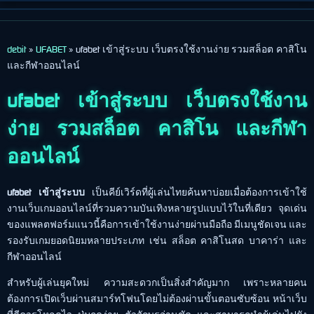
debit
»
UFABET
» ufabet เข้าสู่ระบบ เว็บตรงใช้งานง่าย รวมสล็อต คาสิโน
และกีฬาออนไลน์
ufabet เข้าสู่ระบบ เว็บตรงใช้งาน
ง่าย รวมสล็อต คาสิโน และกีฬา
ออนไลน์
ufabet เข้าสู่ระบบ
เป็นคีย์เวิร์ดที่ผู้เล่นไทยค้นหาบ่อยเมื่อต้องการเข้าใช้
งานเว็บเกมออนไลน์ที่รวมความบันเทิงหลายรูปแบบไว้ในที่เดียว จุดเด่น
ของแพลตฟอร์มแนวนี้คือการเข้าใช้งานง่ายผ่านมือถือ มีเมนูชัดเจน และ
รองรับเกมยอดนิยมหลายประเภท เช่น สล็อต คาสิโนสด บาคาร่า และ
กีฬาออนไลน์
สำหรับผู้เล่นยุคใหม่ ความสะดวกเป็นสิ่งสำคัญมาก เพราะหลายคน
ต้องการเปิดเว็บผ่านสมาร์ทโฟนโดยไม่ต้องผ่านขั้นตอนซับซ้อน หน้าเว็บ