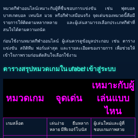
หมวดกีฬาออนไลน์เหมาะกับผู้ที่ชื่นชอบการแข่งขัน เช่น ฟุตบอล
บาสเกตบอล เทนนิส มวย หรือกีฬาเสมือนจริง จุดเด่นของหมวดนี้คือมี
รายการให้ติดตามหลากหลาย และผู้เล่นสามารถเลือกประเภทกีฬาที่
สนใจได้ตามความถนัด
ก่อนใช้งานหมวดกีฬาออนไลน์ ผู้เล่นควรดูข้อมูลประกอบ เช่น ตาราง
แข่งขัน สถิติทีม ฟอร์มล่าสุด และรายละเอียดของรายการ เพื่อช่วยให้
เข้าใจภาพรวมก่อนตัดสินใจเลือกใช้งาน
ตารางสรุปหมวดเกมใน ufabet เข้าสู่ระบบ
เหมาะกับผู้
หมวดเกม
จุดเด่น
เล่นแบบ
ไหน
เกมสล็อต
เล่นง่าย ธีมหลาก
ผู้เล่นใหม่และผู้ที่
หลาย มีฟีเจอร์โบนัส
ชอบเกมภาพสวย