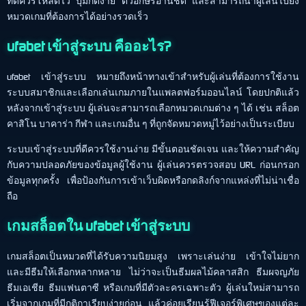
ที่ดีควรโหลดไว ปุ่มกดง่าย ตัวอักษรอ่านชัด และสามารถนำผู้เล่นไปยัง
หมวดเกมที่ต้องการได้อย่างรวดเร็ว
ufabet เข้าสู่ระบบ คืออะไร?
ufabet เข้าสู่ระบบ หมายถึงหน้าทางเข้าสำหรับผู้เล่นที่ต้องการใช้งาน
ระบบสมาชิกและเลือกเล่นเกมภายในแพลตฟอร์มออนไลน์ โดยปกติแล้ว
หลังจากเข้าสู่ระบบ ผู้เล่นจะสามารถเลือกหมวดเกมต่าง ๆ ได้ เช่น สล็อต
คาสิโน บาคาร่า กีฬา และเกมอื่น ๆ ที่ถูกจัดหมวดหมู่ไว้อย่างเป็นระเบียบ
ระบบเข้าสู่ระบบที่ดีควรใช้งานง่าย มีขั้นตอนชัดเจน และให้ความสำคัญ
กับความปลอดภัยของข้อมูลผู้ใช้งาน ผู้เล่นควรตรวจสอบ URL ก่อนกรอก
ข้อมูลทุกครั้ง เพื่อป้องกันการเข้าเว็บผิดหรือกดลิงก์จากแหล่งที่ไม่น่าเชื่อ
ถือ
เกมสล็อตใน ufabet เข้าสู่ระบบ
เกมสล็อตเป็นหมวดที่ได้รับความนิยมสูง เพราะเล่นง่าย เข้าใจไม่ยาก
และมีธีมให้เลือกหลากหลาย ไม่ว่าจะเป็นธีมผลไม้คลาสสิก ธีมผจญภัย
ธีมเอเชีย ธีมแฟนตาซี หรือเกมที่มีตัวละครเฉพาะตัว ผู้เล่นใหม่สามารถ
เริ่มจากเกมที่มีกติกาเรียบง่ายก่อน แล้วค่อยเรียนรู้ฟีเจอร์พิเศษของแต่ละ