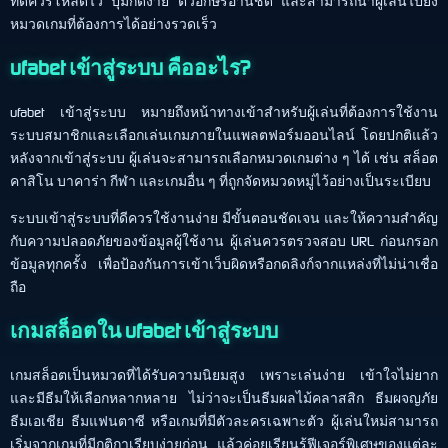
ที่ดีควรโหลดไว ปุ่มกดง่าย ตัวอักษรอ่านชัด และสามารถนำผู้เล่นไปยัง
หมวดเกมที่ต้องการได้อย่างรวดเร็ว
ufabet เข้าสู่ระบบ คืออะไร?
ufabet เข้าสู่ระบบ หมายถึงหน้าทางเข้าสำหรับผู้เล่นที่ต้องการใช้งาน
ระบบสมาชิกและเลือกเล่นเกมภายในแพลตฟอร์มออนไลน์ โดยปกติแล้ว
หลังจากเข้าสู่ระบบ ผู้เล่นจะสามารถเลือกหมวดเกมต่าง ๆ ได้ เช่น สล็อต
คาสิโน บาคาร่า กีฬา และเกมอื่น ๆ ที่ถูกจัดหมวดหมู่ไว้อย่างเป็นระเบียบ
ระบบเข้าสู่ระบบที่ดีควรใช้งานง่าย มีขั้นตอนชัดเจน และให้ความสำคัญ
กับความปลอดภัยของข้อมูลผู้ใช้งาน ผู้เล่นควรตรวจสอบ URL ก่อนกรอก
ข้อมูลทุกครั้ง เพื่อป้องกันการเข้าเว็บผิดหรือกดลิงก์จากแหล่งที่ไม่น่าเชื่อ
ถือ
เกมสล็อตใน ufabet เข้าสู่ระบบ
เกมสล็อตเป็นหมวดที่ได้รับความนิยมสูง เพราะเล่นง่าย เข้าใจไม่ยาก
และมีธีมให้เลือกหลากหลาย ไม่ว่าจะเป็นธีมผลไม้คลาสสิก ธีมผจญภัย
ธีมเอเชีย ธีมแฟนตาซี หรือเกมที่มีตัวละครเฉพาะตัว ผู้เล่นใหม่สามารถ
เริ่มจากเกมที่มีกติกาเรียบง่ายก่อน แล้วค่อยเรียนรู้ฟีเจอร์พิเศษของแต่ละ