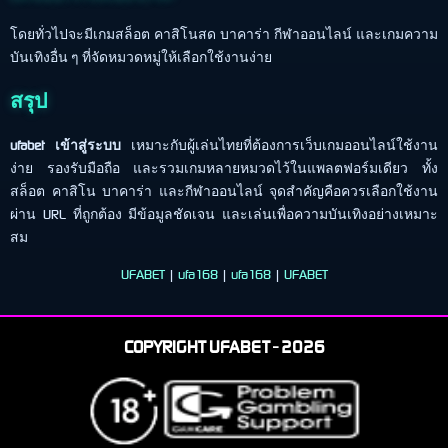
โดยทั่วไปจะมีเกมสล็อต คาสิโนสด บาคาร่า กีฬาออนไลน์ และเกมความ
บันเทิงอื่น ๆ ที่จัดหมวดหมู่ให้เลือกใช้งานง่าย
สรุป
ufabet เข้าสู่ระบบ
เหมาะกับผู้เล่นไทยที่ต้องการเว็บเกมออนไลน์ใช้งาน
ง่าย รองรับมือถือ และรวมเกมหลายหมวดไว้ในแพลตฟอร์มเดียว ทั้ง
สล็อต คาสิโน บาคาร่า และกีฬาออนไลน์ จุดสำคัญคือควรเลือกใช้งาน
ผ่าน URL ที่ถูกต้อง มีข้อมูลชัดเจน และเล่นเพื่อความบันเทิงอย่างเหมาะ
สม
UFABET
|
ufa168
|
ufa168
|
UFABET
COPYRIGHT UFABET - 2026