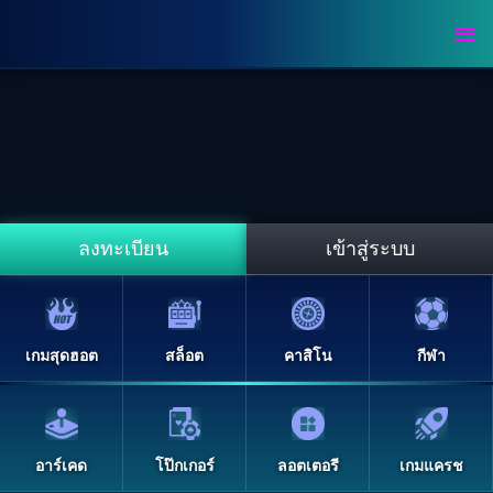
ลงทะเบียน
เข้าสู่ระบบ
เกมสุดฮอต
สล็อต
คาสิโน
กีฬา
อาร์เคด
โป๊กเกอร์
ลอตเตอรี
เกมแครช