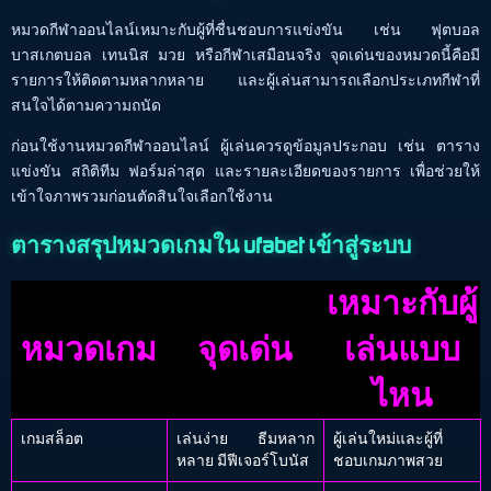
หมวดกีฬาออนไลน์เหมาะกับผู้ที่ชื่นชอบการแข่งขัน เช่น ฟุตบอล
บาสเกตบอล เทนนิส มวย หรือกีฬาเสมือนจริง จุดเด่นของหมวดนี้คือมี
รายการให้ติดตามหลากหลาย และผู้เล่นสามารถเลือกประเภทกีฬาที่
สนใจได้ตามความถนัด
ก่อนใช้งานหมวดกีฬาออนไลน์ ผู้เล่นควรดูข้อมูลประกอบ เช่น ตาราง
แข่งขัน สถิติทีม ฟอร์มล่าสุด และรายละเอียดของรายการ เพื่อช่วยให้
เข้าใจภาพรวมก่อนตัดสินใจเลือกใช้งาน
ตารางสรุปหมวดเกมใน ufabet เข้าสู่ระบบ
เหมาะกับผู้
หมวดเกม
จุดเด่น
เล่นแบบ
ไหน
เกมสล็อต
เล่นง่าย ธีมหลาก
ผู้เล่นใหม่และผู้ที่
หลาย มีฟีเจอร์โบนัส
ชอบเกมภาพสวย