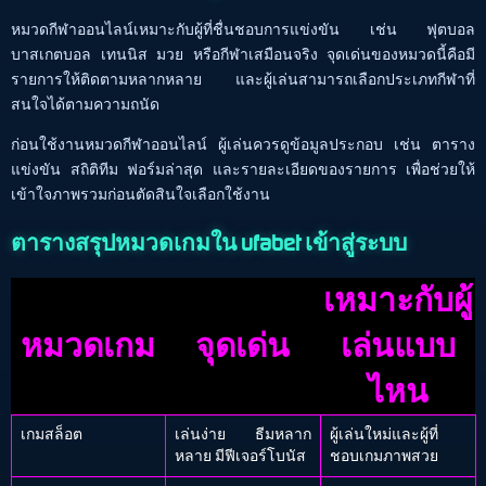
หมวดกีฬาออนไลน์เหมาะกับผู้ที่ชื่นชอบการแข่งขัน เช่น ฟุตบอล
บาสเกตบอล เทนนิส มวย หรือกีฬาเสมือนจริง จุดเด่นของหมวดนี้คือมี
รายการให้ติดตามหลากหลาย และผู้เล่นสามารถเลือกประเภทกีฬาที่
สนใจได้ตามความถนัด
ก่อนใช้งานหมวดกีฬาออนไลน์ ผู้เล่นควรดูข้อมูลประกอบ เช่น ตาราง
แข่งขัน สถิติทีม ฟอร์มล่าสุด และรายละเอียดของรายการ เพื่อช่วยให้
เข้าใจภาพรวมก่อนตัดสินใจเลือกใช้งาน
ตารางสรุปหมวดเกมใน ufabet เข้าสู่ระบบ
เหมาะกับผู้
หมวดเกม
จุดเด่น
เล่นแบบ
ไหน
เกมสล็อต
เล่นง่าย ธีมหลาก
ผู้เล่นใหม่และผู้ที่
หลาย มีฟีเจอร์โบนัส
ชอบเกมภาพสวย