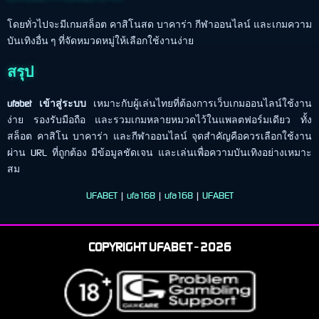
โดยทั่วไปจะมีเกมสล็อต คาสิโนสด บาคาร่า กีฬาออนไลน์ และเกมความ
บันเทิงอื่น ๆ ที่จัดหมวดหมู่ให้เลือกใช้งานง่าย
สรุป
ufabet เข้าสู่ระบบ
เหมาะกับผู้เล่นไทยที่ต้องการเว็บเกมออนไลน์ใช้งาน
ง่าย รองรับมือถือ และรวมเกมหลายหมวดไว้ในแพลตฟอร์มเดียว ทั้ง
สล็อต คาสิโน บาคาร่า และกีฬาออนไลน์ จุดสำคัญคือควรเลือกใช้งาน
ผ่าน URL ที่ถูกต้อง มีข้อมูลชัดเจน และเล่นเพื่อความบันเทิงอย่างเหมาะ
สม
UFABET
|
ufa168
|
ufa168
|
UFABET
COPYRIGHT UFABET - 2026