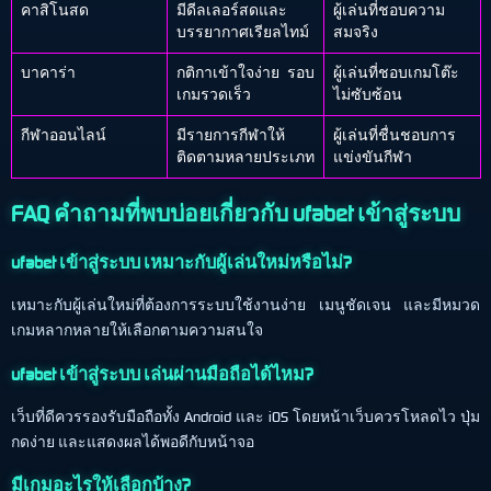
คาสิโนสด
มีดีลเลอร์สดและ
ผู้เล่นที่ชอบความ
บรรยากาศเรียลไทม์
สมจริง
บาคาร่า
กติกาเข้าใจง่าย รอบ
ผู้เล่นที่ชอบเกมโต๊ะ
เกมรวดเร็ว
ไม่ซับซ้อน
กีฬาออนไลน์
มีรายการกีฬาให้
ผู้เล่นที่ชื่นชอบการ
ติดตามหลายประเภท
แข่งขันกีฬา
FAQ คำถามที่พบบ่อยเกี่ยวกับ ufabet เข้าสู่ระบบ
ufabet เข้าสู่ระบบ เหมาะกับผู้เล่นใหม่หรือไม่?
เหมาะกับผู้เล่นใหม่ที่ต้องการระบบใช้งานง่าย เมนูชัดเจน และมีหมวด
เกมหลากหลายให้เลือกตามความสนใจ
ufabet เข้าสู่ระบบ เล่นผ่านมือถือได้ไหม?
เว็บที่ดีควรรองรับมือถือทั้ง Android และ iOS โดยหน้าเว็บควรโหลดไว ปุ่ม
กดง่าย และแสดงผลได้พอดีกับหน้าจอ
มีเกมอะไรให้เลือกบ้าง?