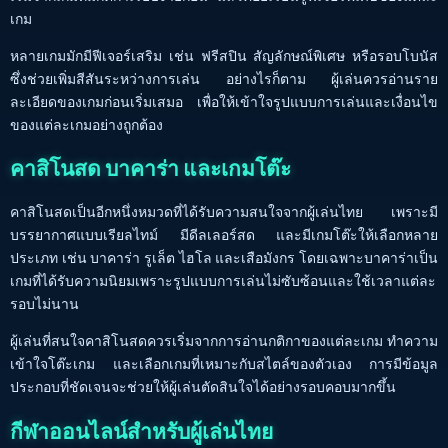
เกม
หลายเกมมักมีฟีเจอร์เสริม เช่น ฟรีสปิน สัญลักษณ์พิเศษ หรือรอบโบนัส
ซึ่งช่วยเพิ่มสีสันระหว่างการเล่น อย่างไรก็ตาม ผู้เล่นควรอ่านราย
ละเอียดของเกมก่อนเริ่มเสมอ เพื่อให้เข้าใจรูปแบบการเล่นและเงื่อนไข
ของแต่ละเกมอย่างถูกต้อง
คาสิโนสด บาคาร่า และเกมโต๊ะ
คาสิโนสดเป็นอีกหนึ่งหมวดที่ได้รับความสนใจจากผู้เล่นไทย เพราะมี
บรรยากาศแบบเรียลไทม์ มีดีลเลอร์สด และมีเกมโต๊ะให้เลือกหลาย
ประเภท เช่น บาคาร่า รูเล็ต ไฮโล และเสือมังกร โดยเฉพาะบาคาร่าเป็น
เกมที่ได้รับความนิยมเพราะรูปแบบการเล่นไม่ซับซ้อนและใช้เวลาแต่ละ
รอบไม่นาน
ผู้เล่นที่สนใจคาสิโนสดควรเริ่มจากการอ่านกติกาของแต่ละเกม ทำความ
เข้าใจโต๊ะเกม และเลือกเกมที่เหมาะกับสไตล์ของตัวเอง การมีข้อมูล
ประกอบที่ชัดเจนจะช่วยให้ผู้เล่นตัดสินใจได้อย่างรอบคอบมากขึ้น
กีฬาออนไลน์สำหรับผู้เล่นไทย