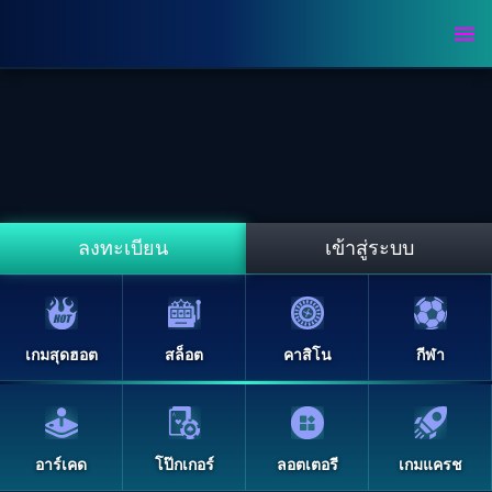
ลงทะเบียน
เข้าสู่ระบบ
เกมสุดฮอต
สล็อต
คาสิโน
กีฬา
อาร์เคด
โป๊กเกอร์
ลอตเตอรี
เกมแครช