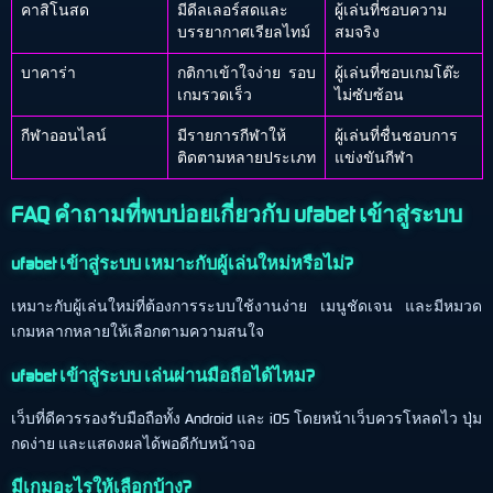
คาสิโนสด
มีดีลเลอร์สดและ
ผู้เล่นที่ชอบความ
บรรยากาศเรียลไทม์
สมจริง
บาคาร่า
กติกาเข้าใจง่าย รอบ
ผู้เล่นที่ชอบเกมโต๊ะ
เกมรวดเร็ว
ไม่ซับซ้อน
กีฬาออนไลน์
มีรายการกีฬาให้
ผู้เล่นที่ชื่นชอบการ
ติดตามหลายประเภท
แข่งขันกีฬา
FAQ คำถามที่พบบ่อยเกี่ยวกับ ufabet เข้าสู่ระบบ
ufabet เข้าสู่ระบบ เหมาะกับผู้เล่นใหม่หรือไม่?
เหมาะกับผู้เล่นใหม่ที่ต้องการระบบใช้งานง่าย เมนูชัดเจน และมีหมวด
เกมหลากหลายให้เลือกตามความสนใจ
ufabet เข้าสู่ระบบ เล่นผ่านมือถือได้ไหม?
เว็บที่ดีควรรองรับมือถือทั้ง Android และ iOS โดยหน้าเว็บควรโหลดไว ปุ่ม
กดง่าย และแสดงผลได้พอดีกับหน้าจอ
มีเกมอะไรให้เลือกบ้าง?