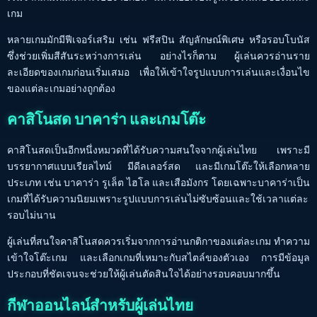
เกม
หลายเกมมักมีฟีเจอร์เสริม เช่น ฟรีสปิน สัญลักษณ์พิเศษ หรือรอบโบนัส
ซึ่งช่วยเพิ่มสีสันระหว่างการเล่น อย่างไรก็ตาม ผู้เล่นควรอ่านราย
ละเอียดของเกมก่อนเริ่มเสมอ เพื่อให้เข้าใจรูปแบบการเล่นและเงื่อนไข
ของแต่ละเกมอย่างถูกต้อง
คาสิโนสด บาคาร่า และเกมโต๊ะ
คาสิโนสดเป็นอีกหนึ่งหมวดที่ได้รับความสนใจจากผู้เล่นไทย เพราะมี
บรรยากาศแบบเรียลไทม์ มีดีลเลอร์สด และมีเกมโต๊ะให้เลือกหลาย
ประเภท เช่น บาคาร่า รูเล็ต ไฮโล และเสือมังกร โดยเฉพาะบาคาร่าเป็น
เกมที่ได้รับความนิยมเพราะรูปแบบการเล่นไม่ซับซ้อนและใช้เวลาแต่ละ
รอบไม่นาน
ผู้เล่นที่สนใจคาสิโนสดควรเริ่มจากการอ่านกติกาของแต่ละเกม ทำความ
เข้าใจโต๊ะเกม และเลือกเกมที่เหมาะกับสไตล์ของตัวเอง การมีข้อมูล
ประกอบที่ชัดเจนจะช่วยให้ผู้เล่นตัดสินใจได้อย่างรอบคอบมากขึ้น
กีฬาออนไลน์สำหรับผู้เล่นไทย