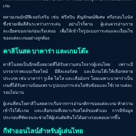
เกม
หลายเกมมักมีฟีเจอร์เสริม เช่น ฟรีสปิน สัญลักษณ์พิเศษ หรือรอบโบนัส
ซึ่งช่วยเพิ่มสีสันระหว่างการเล่น อย่างไรก็ตาม ผู้เล่นควรอ่านราย
ละเอียดของเกมก่อนเริ่มเสมอ เพื่อให้เข้าใจรูปแบบการเล่นและเงื่อนไข
ของแต่ละเกมอย่างถูกต้อง
คาสิโนสด บาคาร่า และเกมโต๊ะ
คาสิโนสดเป็นอีกหนึ่งหมวดที่ได้รับความสนใจจากผู้เล่นไทย เพราะมี
บรรยากาศแบบเรียลไทม์ มีดีลเลอร์สด และมีเกมโต๊ะให้เลือกหลาย
ประเภท เช่น บาคาร่า รูเล็ต ไฮโล และเสือมังกร โดยเฉพาะบาคาร่าเป็น
เกมที่ได้รับความนิยมเพราะรูปแบบการเล่นไม่ซับซ้อนและใช้เวลาแต่ละ
รอบไม่นาน
ผู้เล่นที่สนใจคาสิโนสดควรเริ่มจากการอ่านกติกาของแต่ละเกม ทำความ
เข้าใจโต๊ะเกม และเลือกเกมที่เหมาะกับสไตล์ของตัวเอง การมีข้อมูล
ประกอบที่ชัดเจนจะช่วยให้ผู้เล่นตัดสินใจได้อย่างรอบคอบมากขึ้น
กีฬาออนไลน์สำหรับผู้เล่นไทย