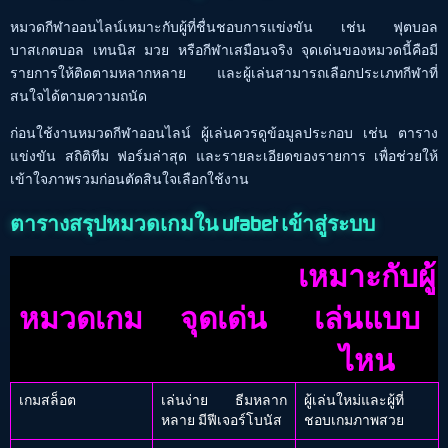
หมวดกีฬาออนไลน์เหมาะกับผู้ที่ชื่นชอบการแข่งขัน เช่น ฟุตบอล
บาสเกตบอล เทนนิส มวย หรือกีฬาเสมือนจริง จุดเด่นของหมวดนี้คือมี
รายการให้ติดตามหลากหลาย และผู้เล่นสามารถเลือกประเภทกีฬาที่
สนใจได้ตามความถนัด
ก่อนใช้งานหมวดกีฬาออนไลน์ ผู้เล่นควรดูข้อมูลประกอบ เช่น ตาราง
แข่งขัน สถิติทีม ฟอร์มล่าสุด และรายละเอียดของรายการ เพื่อช่วยให้
เข้าใจภาพรวมก่อนตัดสินใจเลือกใช้งาน
ตารางสรุปหมวดเกมใน ufabet เข้าสู่ระบบ
เหมาะกับผู้
หมวดเกม
จุดเด่น
เล่นแบบ
ไหน
เกมสล็อต
เล่นง่าย ธีมหลาก
ผู้เล่นใหม่และผู้ที่
หลาย มีฟีเจอร์โบนัส
ชอบเกมภาพสวย