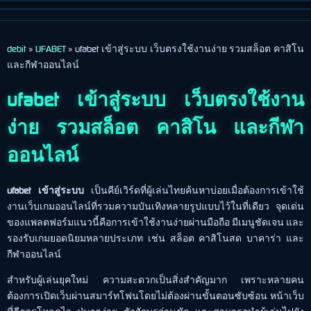
debit
»
UFABET
» ufabet เข้าสู่ระบบ เว็บตรงใช้งานง่าย รวมสล็อต คาสิโน
และกีฬาออนไลน์
ufabet เข้าสู่ระบบ เว็บตรงใช้งาน
ง่าย รวมสล็อต คาสิโน และกีฬา
ออนไลน์
ufabet เข้าสู่ระบบ
เป็นคีย์เวิร์ดที่ผู้เล่นไทยค้นหาบ่อยเมื่อต้องการเข้าใช้
งานเว็บเกมออนไลน์ที่รวมความบันเทิงหลายรูปแบบไว้ในที่เดียว จุดเด่น
ของแพลตฟอร์มแนวนี้คือการเข้าใช้งานง่ายผ่านมือถือ มีเมนูชัดเจน และ
รองรับเกมยอดนิยมหลายประเภท เช่น สล็อต คาสิโนสด บาคาร่า และ
กีฬาออนไลน์
สำหรับผู้เล่นยุคใหม่ ความสะดวกเป็นสิ่งสำคัญมาก เพราะหลายคน
ต้องการเปิดเว็บผ่านสมาร์ทโฟนโดยไม่ต้องผ่านขั้นตอนซับซ้อน หน้าเว็บ