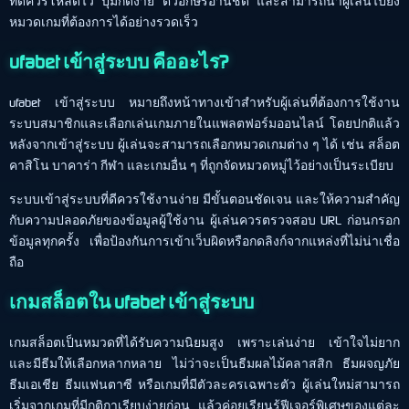
ที่ดีควรโหลดไว ปุ่มกดง่าย ตัวอักษรอ่านชัด และสามารถนำผู้เล่นไปยัง
หมวดเกมที่ต้องการได้อย่างรวดเร็ว
ufabet เข้าสู่ระบบ คืออะไร?
ufabet เข้าสู่ระบบ หมายถึงหน้าทางเข้าสำหรับผู้เล่นที่ต้องการใช้งาน
ระบบสมาชิกและเลือกเล่นเกมภายในแพลตฟอร์มออนไลน์ โดยปกติแล้ว
หลังจากเข้าสู่ระบบ ผู้เล่นจะสามารถเลือกหมวดเกมต่าง ๆ ได้ เช่น สล็อต
คาสิโน บาคาร่า กีฬา และเกมอื่น ๆ ที่ถูกจัดหมวดหมู่ไว้อย่างเป็นระเบียบ
ระบบเข้าสู่ระบบที่ดีควรใช้งานง่าย มีขั้นตอนชัดเจน และให้ความสำคัญ
กับความปลอดภัยของข้อมูลผู้ใช้งาน ผู้เล่นควรตรวจสอบ URL ก่อนกรอก
ข้อมูลทุกครั้ง เพื่อป้องกันการเข้าเว็บผิดหรือกดลิงก์จากแหล่งที่ไม่น่าเชื่อ
ถือ
เกมสล็อตใน ufabet เข้าสู่ระบบ
เกมสล็อตเป็นหมวดที่ได้รับความนิยมสูง เพราะเล่นง่าย เข้าใจไม่ยาก
และมีธีมให้เลือกหลากหลาย ไม่ว่าจะเป็นธีมผลไม้คลาสสิก ธีมผจญภัย
ธีมเอเชีย ธีมแฟนตาซี หรือเกมที่มีตัวละครเฉพาะตัว ผู้เล่นใหม่สามารถ
เริ่มจากเกมที่มีกติกาเรียบง่ายก่อน แล้วค่อยเรียนรู้ฟีเจอร์พิเศษของแต่ละ