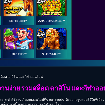
Bronco Spirit™
Aztec Gems Deluxe™
Triple Joker™
5 Lions Gold™
วมสล็อต คาสิโน และกีฬาออนไลน์
ช้งานง่าย รวมสล็อต คาสิโน และกีฬาออ
ื่อต้องการเข้าใช้งานเว็บเกมออนไลน์ที่รวมความบันเทิงหลายรูปแบบไว้ในที่เด
น สล็อต คาสิโนสด บาคาร่า และกีฬาออนไลน์