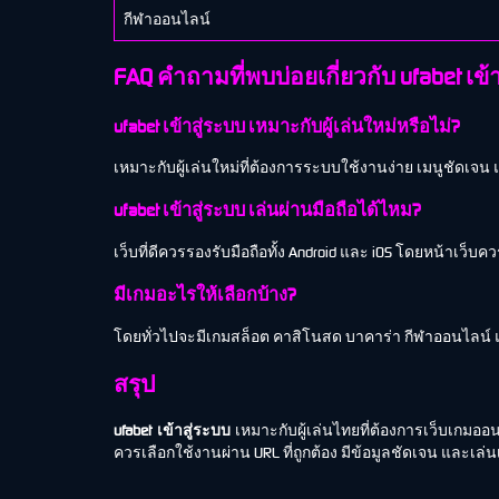
กีฬาออนไลน์
FAQ คำถามที่พบบ่อยเกี่ยวกับ ufabet เข้
ufabet เข้าสู่ระบบ เหมาะกับผู้เล่นใหม่หรือไม่?
เหมาะกับผู้เล่นใหม่ที่ต้องการระบบใช้งานง่าย เมนูชั
ufabet เข้าสู่ระบบ เล่นผ่านมือถือได้ไหม?
เว็บที่ดีควรรองรับมือถือทั้ง Android และ iOS โดยหน้าเว
มีเกมอะไรให้เลือกบ้าง?
โดยทั่วไปจะมีเกมสล็อต คาสิโนสด บาคาร่า กีฬาออนไลน์ แล
สรุป
ufabet เข้าสู่ระบบ
เหมาะกับผู้เล่นไทยที่ต้องการเว็บเกม
ควรเลือกใช้งานผ่าน URL ที่ถูกต้อง มีข้อมูลชัดเจน และเล่