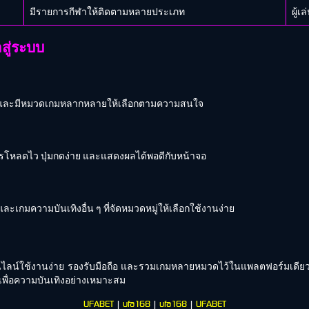
มีรายการกีฬาให้ติดตามหลายประเภท
ผู้เ
าสู่ระบบ
ดเจน และมีหมวดเกมหลากหลายให้เลือกตามความสนใจ
็บควรโหลดไว ปุ่มกดง่าย และแสดงผลได้พอดีกับหน้าจอ
ะเกมความบันเทิงอื่น ๆ ที่จัดหมวดหมู่ให้เลือกใช้งานง่าย
ออนไลน์ใช้งานง่าย รองรับมือถือ และรวมเกมหลายหมวดไว้ในแพลตฟอร์มเดียว
นเพื่อความบันเทิงอย่างเหมาะสม
UFABET
|
ufa168
|
ufa168
|
UFABET