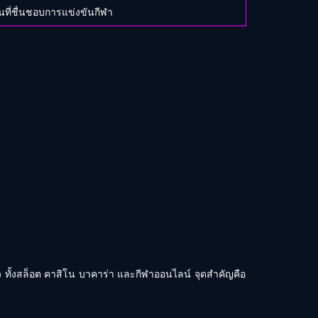
ล่นที่ชื่นชอบการแข่งขันกีฬา
 ทั้งสล็อต คาสิโน บาคาร่า และกีฬาออนไลน์ จุดสำคัญคือ