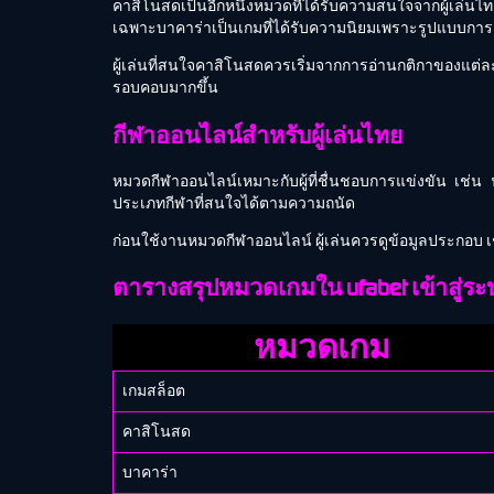
คาสิโนสดเป็นอีกหนึ่งหมวดที่ได้รับความสนใจจากผู้เล่
เฉพาะบาคาร่าเป็นเกมที่ได้รับความนิยมเพราะรูปแบบกา
ผู้เล่นที่สนใจคาสิโนสดควรเริ่มจากการอ่านกติกาของแต่ล
รอบคอบมากขึ้น
กีฬาออนไลน์สำหรับผู้เล่นไทย
หมวดกีฬาออนไลน์เหมาะกับผู้ที่ชื่นชอบการแข่งขัน เช่
ประเภทกีฬาที่สนใจได้ตามความถนัด
ก่อนใช้งานหมวดกีฬาออนไลน์ ผู้เล่นควรดูข้อมูลประกอบ เ
ตารางสรุปหมวดเกมใน ufabet เข้าสู่ระ
หมวดเกม
เกมสล็อต
คาสิโนสด
บาคาร่า