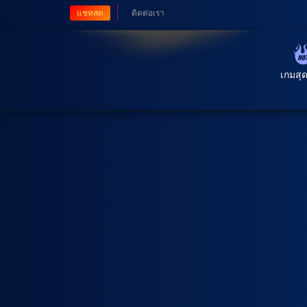
แชทสด
ติดต่อเรา
เกมสุ