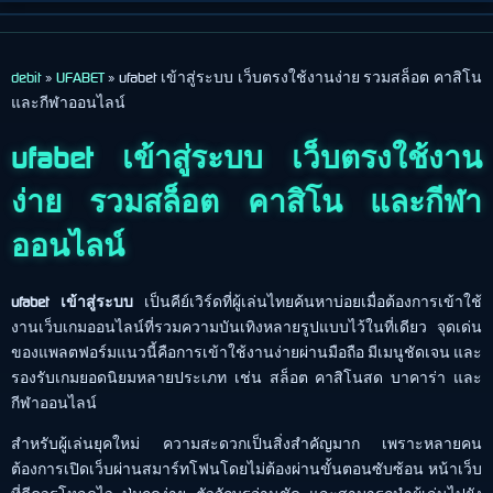
debit
»
UFABET
» ufabet เข้าสู่ระบบ เว็บตรงใช้งานง่าย รวมสล็อต คาสิโน
และกีฬาออนไลน์
ufabet เข้าสู่ระบบ เว็บตรงใช้งาน
ง่าย รวมสล็อต คาสิโน และกีฬา
ออนไลน์
ufabet เข้าสู่ระบบ
เป็นคีย์เวิร์ดที่ผู้เล่นไทยค้นหาบ่อยเมื่อต้องการเข้าใช้
งานเว็บเกมออนไลน์ที่รวมความบันเทิงหลายรูปแบบไว้ในที่เดียว จุดเด่น
ของแพลตฟอร์มแนวนี้คือการเข้าใช้งานง่ายผ่านมือถือ มีเมนูชัดเจน และ
รองรับเกมยอดนิยมหลายประเภท เช่น สล็อต คาสิโนสด บาคาร่า และ
กีฬาออนไลน์
สำหรับผู้เล่นยุคใหม่ ความสะดวกเป็นสิ่งสำคัญมาก เพราะหลายคน
ต้องการเปิดเว็บผ่านสมาร์ทโฟนโดยไม่ต้องผ่านขั้นตอนซับซ้อน หน้าเว็บ