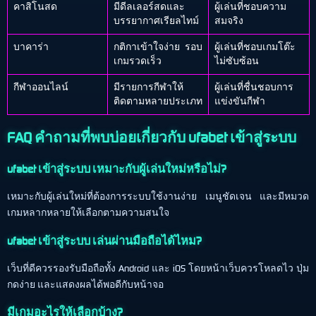
คาสิโนสด
มีดีลเลอร์สดและ
ผู้เล่นที่ชอบความ
บรรยากาศเรียลไทม์
สมจริง
บาคาร่า
กติกาเข้าใจง่าย รอบ
ผู้เล่นที่ชอบเกมโต๊ะ
เกมรวดเร็ว
ไม่ซับซ้อน
กีฬาออนไลน์
มีรายการกีฬาให้
ผู้เล่นที่ชื่นชอบการ
ติดตามหลายประเภท
แข่งขันกีฬา
FAQ คำถามที่พบบ่อยเกี่ยวกับ ufabet เข้าสู่ระบบ
ufabet เข้าสู่ระบบ เหมาะกับผู้เล่นใหม่หรือไม่?
เหมาะกับผู้เล่นใหม่ที่ต้องการระบบใช้งานง่าย เมนูชัดเจน และมีหมวด
เกมหลากหลายให้เลือกตามความสนใจ
ufabet เข้าสู่ระบบ เล่นผ่านมือถือได้ไหม?
เว็บที่ดีควรรองรับมือถือทั้ง Android และ iOS โดยหน้าเว็บควรโหลดไว ปุ่ม
กดง่าย และแสดงผลได้พอดีกับหน้าจอ
มีเกมอะไรให้เลือกบ้าง?