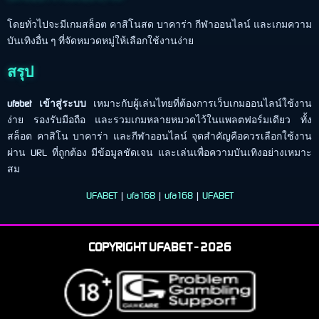
โดยทั่วไปจะมีเกมสล็อต คาสิโนสด บาคาร่า กีฬาออนไลน์ และเกมความ
บันเทิงอื่น ๆ ที่จัดหมวดหมู่ให้เลือกใช้งานง่าย
สรุป
ufabet เข้าสู่ระบบ
เหมาะกับผู้เล่นไทยที่ต้องการเว็บเกมออนไลน์ใช้งาน
ง่าย รองรับมือถือ และรวมเกมหลายหมวดไว้ในแพลตฟอร์มเดียว ทั้ง
สล็อต คาสิโน บาคาร่า และกีฬาออนไลน์ จุดสำคัญคือควรเลือกใช้งาน
ผ่าน URL ที่ถูกต้อง มีข้อมูลชัดเจน และเล่นเพื่อความบันเทิงอย่างเหมาะ
สม
UFABET
|
ufa168
|
ufa168
|
UFABET
COPYRIGHT UFABET - 2026