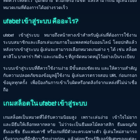
ที่ดีควรโหลดไว ปุ่มกดง่าย ตัวอักษรอ่านชัด และสามารถนำผู้เล่นไปยัง
หมวดเกมที่ต้องการได้อย่างรวดเร็ว
ufabet เข้าสู่ระบบ คืออะไร?
ufabet เข้าสู่ระบบ หมายถึงหน้าทางเข้าสำหรับผู้เล่นที่ต้องการใช้งาน
ระบบสมาชิกและเลือกเล่นเกมภายในแพลตฟอร์มออนไลน์ โดยปกติแล้ว
หลังจากเข้าสู่ระบบ ผู้เล่นจะสามารถเลือกหมวดเกมต่าง ๆ ได้ เช่น สล็อต
คาสิโน บาคาร่า กีฬา และเกมอื่น ๆ ที่ถูกจัดหมวดหมู่ไว้อย่างเป็นระเบียบ
ระบบเข้าสู่ระบบที่ดีควรใช้งานง่าย มีขั้นตอนชัดเจน และให้ความสำคัญ
กับความปลอดภัยของข้อมูลผู้ใช้งาน ผู้เล่นควรตรวจสอบ URL ก่อนกรอก
ข้อมูลทุกครั้ง เพื่อป้องกันการเข้าเว็บผิดหรือกดลิงก์จากแหล่งที่ไม่น่าเชื่อ
ถือ
เกมสล็อตใน ufabet เข้าสู่ระบบ
เกมสล็อตเป็นหมวดที่ได้รับความนิยมสูง เพราะเล่นง่าย เข้าใจไม่ยาก
และมีธีมให้เลือกหลากหลาย ไม่ว่าจะเป็นธีมผลไม้คลาสสิก ธีมผจญภัย
ธีมเอเชีย ธีมแฟนตาซี หรือเกมที่มีตัวละครเฉพาะตัว ผู้เล่นใหม่สามารถ
เริ่มจากเกมที่มีกติกาเรียบง่ายก่อน แล้วค่อยเรียนรู้ฟีเจอร์พิเศษของแต่ละ