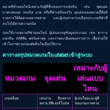
หมวดกีฬาออนไลน์เหมาะกับผู้ที่ชื่นชอบการแข่งขัน เช่น ฟุตบอล
บาสเกตบอล เทนนิส มวย หรือกีฬาเสมือนจริง จุดเด่นของหมวดนี้คือมี
รายการให้ติดตามหลากหลาย และผู้เล่นสามารถเลือกประเภทกีฬาที่
สนใจได้ตามความถนัด
ก่อนใช้งานหมวดกีฬาออนไลน์ ผู้เล่นควรดูข้อมูลประกอบ เช่น ตาราง
แข่งขัน สถิติทีม ฟอร์มล่าสุด และรายละเอียดของรายการ เพื่อช่วยให้
เข้าใจภาพรวมก่อนตัดสินใจเลือกใช้งาน
ตารางสรุปหมวดเกมใน ufabet เข้าสู่ระบบ
เหมาะกับผู้
หมวดเกม
จุดเด่น
เล่นแบบ
ไหน
เกมสล็อต
เล่นง่าย ธีมหลาก
ผู้เล่นใหม่และผู้ที่
หลาย มีฟีเจอร์โบนัส
ชอบเกมภาพสวย