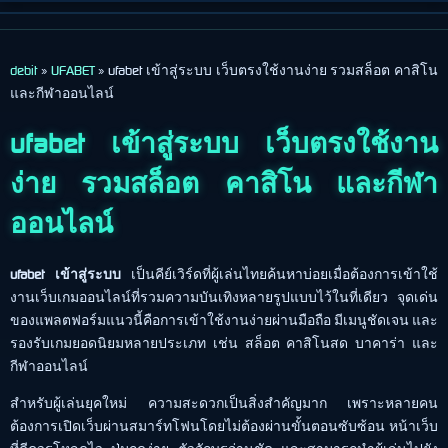
debit
»
UFABET
» ufabet เข้าสู่ระบบ เว็บตรงใช้งานง่าย รวมสล็อต คาสิโน
และกีฬาออนไลน์
ufabet เข้าสู่ระบบ เว็บตรงใช้งาน
ง่าย รวมสล็อต คาสิโน และกีฬา
ออนไลน์
ufabet เข้าสู่ระบบ
เป็นคีย์เวิร์ดที่ผู้เล่นไทยค้นหาบ่อยเมื่อต้องการเข้าใช้
งานเว็บเกมออนไลน์ที่รวมความบันเทิงหลายรูปแบบไว้ในที่เดียว จุดเด่น
ของแพลตฟอร์มแนวนี้คือการเข้าใช้งานง่ายผ่านมือถือ มีเมนูชัดเจน และ
รองรับเกมยอดนิยมหลายประเภท เช่น สล็อต คาสิโนสด บาคาร่า และ
กีฬาออนไลน์
สำหรับผู้เล่นยุคใหม่ ความสะดวกเป็นสิ่งสำคัญมาก เพราะหลายคน
ต้องการเปิดเว็บผ่านสมาร์ทโฟนโดยไม่ต้องผ่านขั้นตอนซับซ้อน หน้าเว็บ