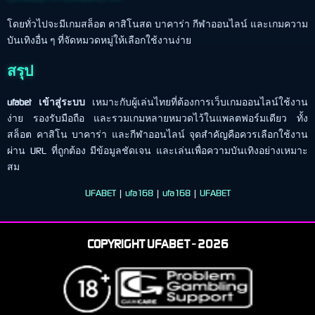
โดยทั่วไปจะมีเกมสล็อต คาสิโนสด บาคาร่า กีฬาออนไลน์ และเกมความ
บันเทิงอื่น ๆ ที่จัดหมวดหมู่ให้เลือกใช้งานง่าย
สรุป
ufabet เข้าสู่ระบบ
เหมาะกับผู้เล่นไทยที่ต้องการเว็บเกมออนไลน์ใช้งาน
ง่าย รองรับมือถือ และรวมเกมหลายหมวดไว้ในแพลตฟอร์มเดียว ทั้ง
สล็อต คาสิโน บาคาร่า และกีฬาออนไลน์ จุดสำคัญคือควรเลือกใช้งาน
ผ่าน URL ที่ถูกต้อง มีข้อมูลชัดเจน และเล่นเพื่อความบันเทิงอย่างเหมาะ
สม
UFABET
|
ufa168
|
ufa168
|
UFABET
COPYRIGHT UFABET - 2026