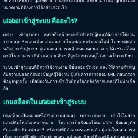
ที่ดีควรโหลดไว ปุ่มกดง่าย ตัวอักษรอ่านชัด และสามารถนำผู้เล่นไปยัง
หมวดเกมที่ต้องการได้อย่างรวดเร็ว
ufabet เข้าสู่ระบบ คืออะไร?
ufabet เข้าสู่ระบบ หมายถึงหน้าทางเข้าสำหรับผู้เล่นที่ต้องการใช้งาน
ระบบสมาชิกและเลือกเล่นเกมภายในแพลตฟอร์มออนไลน์ โดยปกติแล้ว
หลังจากเข้าสู่ระบบ ผู้เล่นจะสามารถเลือกหมวดเกมต่าง ๆ ได้ เช่น สล็อต
คาสิโน บาคาร่า กีฬา และเกมอื่น ๆ ที่ถูกจัดหมวดหมู่ไว้อย่างเป็นระเบียบ
ระบบเข้าสู่ระบบที่ดีควรใช้งานง่าย มีขั้นตอนชัดเจน และให้ความสำคัญ
กับความปลอดภัยของข้อมูลผู้ใช้งาน ผู้เล่นควรตรวจสอบ URL ก่อนกรอก
ข้อมูลทุกครั้ง เพื่อป้องกันการเข้าเว็บผิดหรือกดลิงก์จากแหล่งที่ไม่น่าเชื่อ
ถือ
เกมสล็อตใน ufabet เข้าสู่ระบบ
เกมสล็อตเป็นหมวดที่ได้รับความนิยมสูง เพราะเล่นง่าย เข้าใจไม่ยาก
และมีธีมให้เลือกหลากหลาย ไม่ว่าจะเป็นธีมผลไม้คลาสสิก ธีมผจญภัย
ธีมเอเชีย ธีมแฟนตาซี หรือเกมที่มีตัวละครเฉพาะตัว ผู้เล่นใหม่สามารถ
เริ่มจากเกมที่มีกติกาเรียบง่ายก่อน แล้วค่อยเรียนรู้ฟีเจอร์พิเศษของแต่ละ