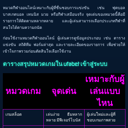
หมวดกีฬาออนไลน์เหมาะกับผู้ที่ชื่นชอบการแข่งขัน เช่น ฟุตบอล
บาสเกตบอล เทนนิส มวย หรือกีฬาเสมือนจริง จุดเด่นของหมวดนี้คือมี
รายการให้ติดตามหลากหลาย และผู้เล่นสามารถเลือกประเภทกีฬาที่
สนใจได้ตามความถนัด
ก่อนใช้งานหมวดกีฬาออนไลน์ ผู้เล่นควรดูข้อมูลประกอบ เช่น ตาราง
แข่งขัน สถิติทีม ฟอร์มล่าสุด และรายละเอียดของรายการ เพื่อช่วยให้
เข้าใจภาพรวมก่อนตัดสินใจเลือกใช้งาน
ตารางสรุปหมวดเกมใน ufabet เข้าสู่ระบบ
เหมาะกับผู้
หมวดเกม
จุดเด่น
เล่นแบบ
ไหน
เกมสล็อต
เล่นง่าย ธีมหลาก
ผู้เล่นใหม่และผู้ที่
หลาย มีฟีเจอร์โบนัส
ชอบเกมภาพสวย