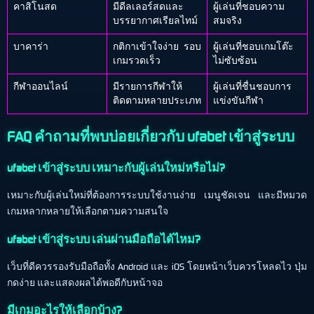
คาสิโนสด
มีดีลเลอร์สดและ
ผู้เล่นที่ชอบความ
บรรยากาศเรียลไทม์
สมจริง
บาคาร่า
กติกาเข้าใจง่าย รอบ
ผู้เล่นที่ชอบเกมโต๊ะ
เกมรวดเร็ว
ไม่ซับซ้อน
กีฬาออนไลน์
มีรายการกีฬาให้
ผู้เล่นที่ชื่นชอบการ
ติดตามหลายประเภท
แข่งขันกีฬา
FAQ คำถามที่พบบ่อยเกี่ยวกับ ufabet เข้าสู่ระบบ
ufabet เข้าสู่ระบบ เหมาะกับผู้เล่นใหม่หรือไม่?
เหมาะกับผู้เล่นใหม่ที่ต้องการระบบใช้งานง่าย เมนูชัดเจน และมีหมวด
เกมหลากหลายให้เลือกตามความสนใจ
ufabet เข้าสู่ระบบ เล่นผ่านมือถือได้ไหม?
เว็บที่ดีควรรองรับมือถือทั้ง Android และ iOS โดยหน้าเว็บควรโหลดไว ปุ่ม
กดง่าย และแสดงผลได้พอดีกับหน้าจอ
มีเกมอะไรให้เลือกบ้าง?