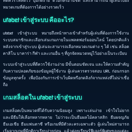
ที่ดีควรโหลดไว ปุ่มกดง่าย ตัวอักษรอ่านชัด และสามารถนำผู้เล่นไปยัง
หมวดเกมที่ต้องการได้อย่างรวดเร็ว
ufabet เข้าสู่ระบบ คืออะไร?
ufabet เข้าสู่ระบบ หมายถึงหน้าทางเข้าสำหรับผู้เล่นที่ต้องการใช้งาน
ระบบสมาชิกและเลือกเล่นเกมภายในแพลตฟอร์มออนไลน์ โดยปกติแล้ว
หลังจากเข้าสู่ระบบ ผู้เล่นจะสามารถเลือกหมวดเกมต่าง ๆ ได้ เช่น สล็อต
คาสิโน บาคาร่า กีฬา และเกมอื่น ๆ ที่ถูกจัดหมวดหมู่ไว้อย่างเป็นระเบียบ
ระบบเข้าสู่ระบบที่ดีควรใช้งานง่าย มีขั้นตอนชัดเจน และให้ความสำคัญ
กับความปลอดภัยของข้อมูลผู้ใช้งาน ผู้เล่นควรตรวจสอบ URL ก่อนกรอก
ข้อมูลทุกครั้ง เพื่อป้องกันการเข้าเว็บผิดหรือกดลิงก์จากแหล่งที่ไม่น่าเชื่อ
ถือ
เกมสล็อตใน ufabet เข้าสู่ระบบ
เกมสล็อตเป็นหมวดที่ได้รับความนิยมสูง เพราะเล่นง่าย เข้าใจไม่ยาก
และมีธีมให้เลือกหลากหลาย ไม่ว่าจะเป็นธีมผลไม้คลาสสิก ธีมผจญภัย
ธีมเอเชีย ธีมแฟนตาซี หรือเกมที่มีตัวละครเฉพาะตัว ผู้เล่นใหม่สามารถ
เริ่มจากเกมที่มีกติกาเรียบง่ายก่อน แล้วค่อยเรียนรู้ฟีเจอร์พิเศษของแต่ละ