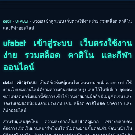
debit
»
UFABET
» ufabet เข้าสู่ระบบ เว็บตรงใช้งานง่าย รวมสล็อต คาสิโน
และกีฬาออนไลน์
ufabet เข้าสู่ระบบ เว็บตรงใช้งาน
ง่าย รวมสล็อต คาสิโน และกีฬา
ออนไลน์
ufabet เข้าสู่ระบบ
เป็นคีย์เวิร์ดที่ผู้เล่นไทยค้นหาบ่อยเมื่อต้องการเข้าใช้
งานเว็บเกมออนไลน์ที่รวมความบันเทิงหลายรูปแบบไว้ในที่เดียว จุดเด่น
ของแพลตฟอร์มแนวนี้คือการเข้าใช้งานง่ายผ่านมือถือ มีเมนูชัดเจน และ
รองรับเกมยอดนิยมหลายประเภท เช่น สล็อต คาสิโนสด บาคาร่า และ
กีฬาออนไลน์
สำหรับผู้เล่นยุคใหม่ ความสะดวกเป็นสิ่งสำคัญมาก เพราะหลายคน
ต้องการเปิดเว็บผ่านสมาร์ทโฟนโดยไม่ต้องผ่านขั้นตอนซับซ้อน หน้าเว็บ