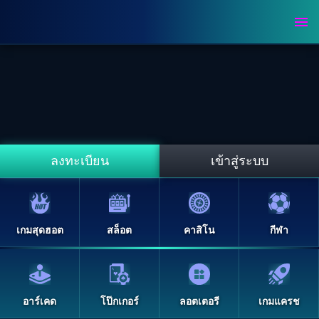
ลงทะเบียน
เข้าสู่ระบบ
เกมสุดฮอต
สล็อต
คาสิโน
กีฬา
อาร์เคด
โป๊กเกอร์
ลอตเตอรี
เกมแครช