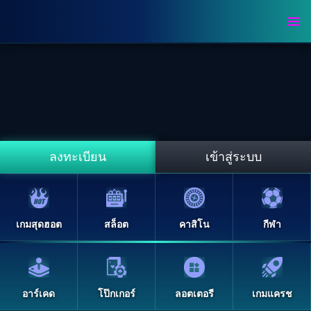
ลงทะเบียน
เข้าสู่ระบบ
เกมสุดฮอต
สล็อต
คาสิโน
กีฬา
อาร์เคด
โป๊กเกอร์
ลอตเตอรี
เกมแครช