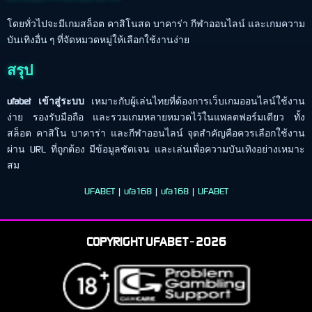
โดยทั่วไปจะมีเกมสล็อต คาสิโนสด บาคาร่า กีฬาออนไลน์ และเกมความ
บันเทิงอื่น ๆ ที่จัดหมวดหมู่ให้เลือกใช้งานง่าย
สรุป
ufabet เข้าสู่ระบบ
เหมาะกับผู้เล่นไทยที่ต้องการเว็บเกมออนไลน์ใช้งาน
ง่าย รองรับมือถือ และรวมเกมหลายหมวดไว้ในแพลตฟอร์มเดียว ทั้ง
สล็อต คาสิโน บาคาร่า และกีฬาออนไลน์ จุดสำคัญคือควรเลือกใช้งาน
ผ่าน URL ที่ถูกต้อง มีข้อมูลชัดเจน และเล่นเพื่อความบันเทิงอย่างเหมาะ
สม
UFABET
|
ufa168
|
ufa168
|
UFABET
COPYRIGHT UFABET - 2026