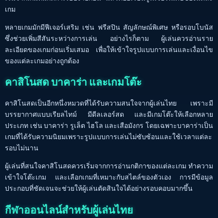
เกม
หลายเกมมักมีฟีเจอร์เสริม เช่น ฟรีสปิน สัญลักษณ์พิเศษ หรือรอบโบนัส
ซึ่งช่วยเพิ่มสีสันระหว่างการเล่น อย่างไรก็ตาม ผู้เล่นควรอ่านราย
ละเอียดของเกมก่อนเริ่มเสมอ เพื่อให้เข้าใจรูปแบบการเล่นและเงื่อนไข
ของแต่ละเกมอย่างถูกต้อง
คาสิโนสด บาคาร่า และเกมโต๊ะ
คาสิโนสดเป็นอีกหนึ่งหมวดที่ได้รับความสนใจจากผู้เล่นไทย เพราะมี
บรรยากาศแบบเรียลไทม์ มีดีลเลอร์สด และมีเกมโต๊ะให้เลือกหลาย
ประเภท เช่น บาคาร่า รูเล็ต ไฮโล และเสือมังกร โดยเฉพาะบาคาร่าเป็น
เกมที่ได้รับความนิยมเพราะรูปแบบการเล่นไม่ซับซ้อนและใช้เวลาแต่ละ
รอบไม่นาน
ผู้เล่นที่สนใจคาสิโนสดควรเริ่มจากการอ่านกติกาของแต่ละเกม ทำความ
เข้าใจโต๊ะเกม และเลือกเกมที่เหมาะกับสไตล์ของตัวเอง การมีข้อมูล
ประกอบที่ชัดเจนจะช่วยให้ผู้เล่นตัดสินใจได้อย่างรอบคอบมากขึ้น
กีฬาออนไลน์สำหรับผู้เล่นไทย