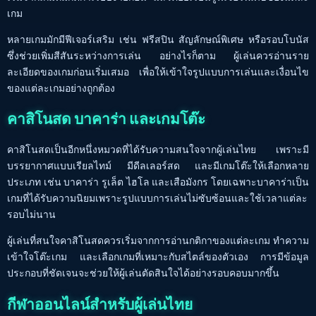
เกม
หลายเกมมักมีฟีเจอร์เสริม เช่น ฟรีสปิน สัญลักษณ์พิเศษ หรือรอบโบนัส
ซึ่งช่วยเพิ่มสีสันระหว่างการเล่น อย่างไรก็ตาม ผู้เล่นควรอ่านราย
ละเอียดของเกมก่อนเริ่มเสมอ เพื่อให้เข้าใจรูปแบบการเล่นและเงื่อนไข
ของแต่ละเกมอย่างถูกต้อง
คาสิโนสด บาคาร่า และเกมโต๊ะ
คาสิโนสดเป็นอีกหนึ่งหมวดที่ได้รับความสนใจจากผู้เล่นไทย เพราะมี
บรรยากาศแบบเรียลไทม์ มีดีลเลอร์สด และมีเกมโต๊ะให้เลือกหลาย
ประเภท เช่น บาคาร่า รูเล็ต ไฮโล และเสือมังกร โดยเฉพาะบาคาร่าเป็น
เกมที่ได้รับความนิยมเพราะรูปแบบการเล่นไม่ซับซ้อนและใช้เวลาแต่ละ
รอบไม่นาน
ผู้เล่นที่สนใจคาสิโนสดควรเริ่มจากการอ่านกติกาของแต่ละเกม ทำความ
เข้าใจโต๊ะเกม และเลือกเกมที่เหมาะกับสไตล์ของตัวเอง การมีข้อมูล
ประกอบที่ชัดเจนจะช่วยให้ผู้เล่นตัดสินใจได้อย่างรอบคอบมากขึ้น
กีฬาออนไลน์สำหรับผู้เล่นไทย