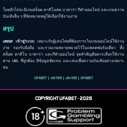
โดยทั่วไปจะมีเกมสล็อต คาสิโนสด บาคาร่า กีฬาออนไลน์ และเกมความ
บันเทิงอื่น ๆ ที่จัดหมวดหมู่ให้เลือกใช้งานง่าย
สรุป
ufabet เข้าสู่ระบบ
เหมาะกับผู้เล่นไทยที่ต้องการเว็บเกมออนไลน์ใช้งาน
ง่าย รองรับมือถือ และรวมเกมหลายหมวดไว้ในแพลตฟอร์มเดียว ทั้ง
สล็อต คาสิโน บาคาร่า และกีฬาออนไลน์ จุดสำคัญคือควรเลือกใช้งาน
ผ่าน URL ที่ถูกต้อง มีข้อมูลชัดเจน และเล่นเพื่อความบันเทิงอย่างเหมาะ
สม
UFABET
|
ufa168
|
ufa168
|
UFABET
COPYRIGHT UFABET - 2026