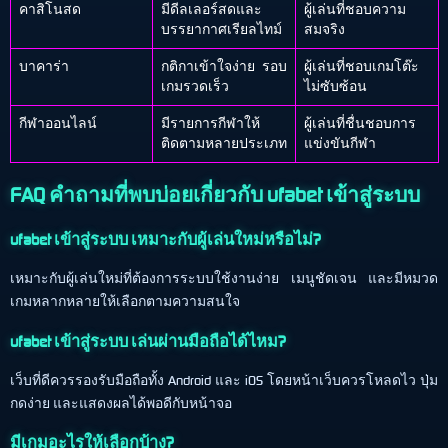
คาสิโนสด
มีดีลเลอร์สดและ
ผู้เล่นที่ชอบความ
บรรยากาศเรียลไทม์
สมจริง
บาคาร่า
กติกาเข้าใจง่าย รอบ
ผู้เล่นที่ชอบเกมโต๊ะ
เกมรวดเร็ว
ไม่ซับซ้อน
กีฬาออนไลน์
มีรายการกีฬาให้
ผู้เล่นที่ชื่นชอบการ
ติดตามหลายประเภท
แข่งขันกีฬา
FAQ คำถามที่พบบ่อยเกี่ยวกับ ufabet เข้าสู่ระบบ
ufabet เข้าสู่ระบบ เหมาะกับผู้เล่นใหม่หรือไม่?
เหมาะกับผู้เล่นใหม่ที่ต้องการระบบใช้งานง่าย เมนูชัดเจน และมีหมวด
เกมหลากหลายให้เลือกตามความสนใจ
ufabet เข้าสู่ระบบ เล่นผ่านมือถือได้ไหม?
เว็บที่ดีควรรองรับมือถือทั้ง Android และ iOS โดยหน้าเว็บควรโหลดไว ปุ่ม
กดง่าย และแสดงผลได้พอดีกับหน้าจอ
มีเกมอะไรให้เลือกบ้าง?