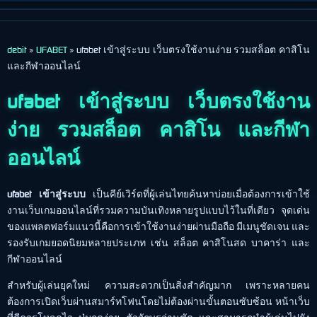
debit
»
UFABET
» ufabet เข้าสู่ระบบ เว็บตรงใช้งานง่าย รวมสล็อต คาสิโน
และกีฬาออนไลน์
ufabet เข้าสู่ระบบ เว็บตรงใช้งาน
ง่าย รวมสล็อต คาสิโน และกีฬา
ออนไลน์
ufabet เข้าสู่ระบบ
เป็นคีย์เวิร์ดที่ผู้เล่นไทยค้นหาบ่อยเมื่อต้องการเข้าใช้
งานเว็บเกมออนไลน์ที่รวมความบันเทิงหลายรูปแบบไว้ในที่เดียว จุดเด่น
ของแพลตฟอร์มแนวนี้คือการเข้าใช้งานง่ายผ่านมือถือ มีเมนูชัดเจน และ
รองรับเกมยอดนิยมหลายประเภท เช่น สล็อต คาสิโนสด บาคาร่า และ
กีฬาออนไลน์
สำหรับผู้เล่นยุคใหม่ ความสะดวกเป็นสิ่งสำคัญมาก เพราะหลายคน
ต้องการเปิดเว็บผ่านสมาร์ทโฟนโดยไม่ต้องผ่านขั้นตอนซับซ้อน หน้าเว็บ