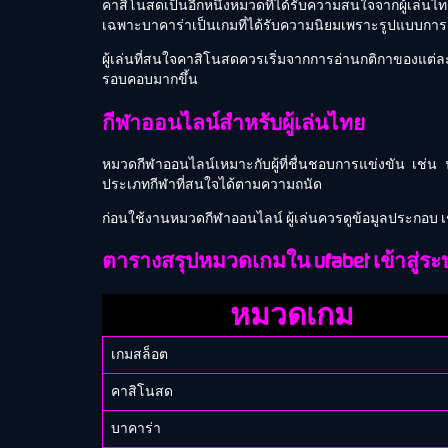
คาสิโนสดเป็นอีกหนึ่งหมวดที่ได้รับความสนใจจากผู้เล่
เฉพาะบาคาร่าเป็นเกมที่ได้รับความนิยมเพราะรูปแบบกา
ผู้เล่นที่สนใจคาสิโนสดควรเริ่มจากการอ่านกติกาของแต่ล
รอบคอบมากขึ้น
กีฬาออนไลน์สำหรับผู้เล่นไทย
หมวดกีฬาออนไลน์เหมาะกับผู้ที่ชื่นชอบการแข่งขัน เช่
ประเภทกีฬาที่สนใจได้ตามความถนัด
ก่อนใช้งานหมวดกีฬาออนไลน์ ผู้เล่นควรดูข้อมูลประกอบ เ
ตารางสรุปหมวดเกมใน ufabet เข้าสู่ระ
หมวดเกม
เกมสล็อต
คาสิโนสด
บาคาร่า