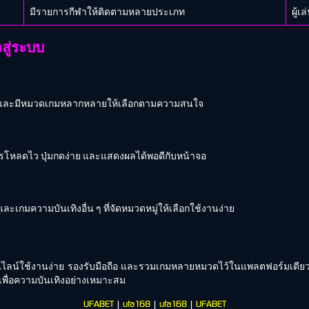
มีรายการกีฬาให้ติดตามหลายประเภท
ผู้เ
าสู่ระบบ
ดเจน และมีหมวดเกมหลากหลายให้เลือกตามความสนใจ
็บควรโหลดไว ปุ่มกดง่าย และแสดงผลได้พอดีกับหน้าจอ
ะเกมความบันเทิงอื่น ๆ ที่จัดหมวดหมู่ให้เลือกใช้งานง่าย
ออนไลน์ใช้งานง่าย รองรับมือถือ และรวมเกมหลายหมวดไว้ในแพลตฟอร์มเดียว
นเพื่อความบันเทิงอย่างเหมาะสม
UFABET
|
ufa168
|
ufa168
|
UFABET