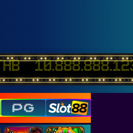
THB
10.888.888.12