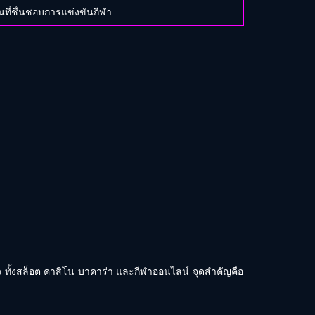
ล่นที่ชื่นชอบการแข่งขันกีฬา
 ทั้งสล็อต คาสิโน บาคาร่า และกีฬาออนไลน์ จุดสำคัญคือ