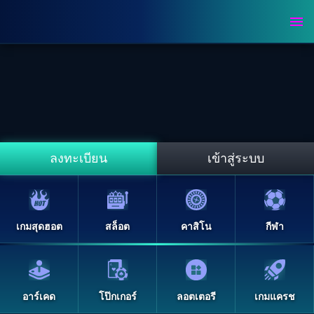
ลงทะเบียน
เข้าสู่ระบบ
เกมสุดฮอต
สล็อต
คาสิโน
กีฬา
อาร์เคด
โป๊กเกอร์
ลอตเตอรี
เกมแครช