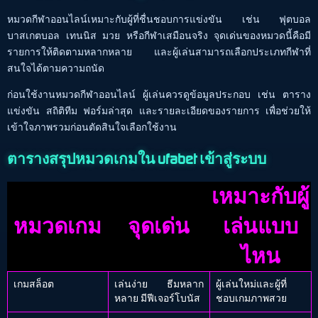
หมวดกีฬาออนไลน์เหมาะกับผู้ที่ชื่นชอบการแข่งขัน เช่น ฟุตบอล
บาสเกตบอล เทนนิส มวย หรือกีฬาเสมือนจริง จุดเด่นของหมวดนี้คือมี
รายการให้ติดตามหลากหลาย และผู้เล่นสามารถเลือกประเภทกีฬาที่
สนใจได้ตามความถนัด
ก่อนใช้งานหมวดกีฬาออนไลน์ ผู้เล่นควรดูข้อมูลประกอบ เช่น ตาราง
แข่งขัน สถิติทีม ฟอร์มล่าสุด และรายละเอียดของรายการ เพื่อช่วยให้
เข้าใจภาพรวมก่อนตัดสินใจเลือกใช้งาน
ตารางสรุปหมวดเกมใน ufabet เข้าสู่ระบบ
เหมาะกับผู้
หมวดเกม
จุดเด่น
เล่นแบบ
ไหน
เกมสล็อต
เล่นง่าย ธีมหลาก
ผู้เล่นใหม่และผู้ที่
หลาย มีฟีเจอร์โบนัส
ชอบเกมภาพสวย