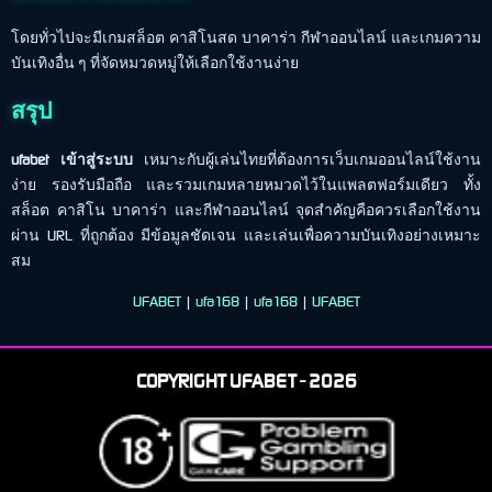
โดยทั่วไปจะมีเกมสล็อต คาสิโนสด บาคาร่า กีฬาออนไลน์ และเกมความ
บันเทิงอื่น ๆ ที่จัดหมวดหมู่ให้เลือกใช้งานง่าย
สรุป
ufabet เข้าสู่ระบบ
เหมาะกับผู้เล่นไทยที่ต้องการเว็บเกมออนไลน์ใช้งาน
ง่าย รองรับมือถือ และรวมเกมหลายหมวดไว้ในแพลตฟอร์มเดียว ทั้ง
สล็อต คาสิโน บาคาร่า และกีฬาออนไลน์ จุดสำคัญคือควรเลือกใช้งาน
ผ่าน URL ที่ถูกต้อง มีข้อมูลชัดเจน และเล่นเพื่อความบันเทิงอย่างเหมาะ
สม
UFABET
|
ufa168
|
ufa168
|
UFABET
COPYRIGHT UFABET - 2026