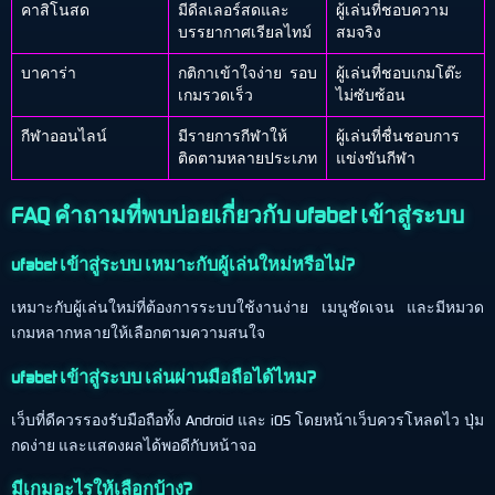
คาสิโนสด
มีดีลเลอร์สดและ
ผู้เล่นที่ชอบความ
บรรยากาศเรียลไทม์
สมจริง
บาคาร่า
กติกาเข้าใจง่าย รอบ
ผู้เล่นที่ชอบเกมโต๊ะ
เกมรวดเร็ว
ไม่ซับซ้อน
กีฬาออนไลน์
มีรายการกีฬาให้
ผู้เล่นที่ชื่นชอบการ
ติดตามหลายประเภท
แข่งขันกีฬา
FAQ คำถามที่พบบ่อยเกี่ยวกับ ufabet เข้าสู่ระบบ
ufabet เข้าสู่ระบบ เหมาะกับผู้เล่นใหม่หรือไม่?
เหมาะกับผู้เล่นใหม่ที่ต้องการระบบใช้งานง่าย เมนูชัดเจน และมีหมวด
เกมหลากหลายให้เลือกตามความสนใจ
ufabet เข้าสู่ระบบ เล่นผ่านมือถือได้ไหม?
เว็บที่ดีควรรองรับมือถือทั้ง Android และ iOS โดยหน้าเว็บควรโหลดไว ปุ่ม
กดง่าย และแสดงผลได้พอดีกับหน้าจอ
มีเกมอะไรให้เลือกบ้าง?