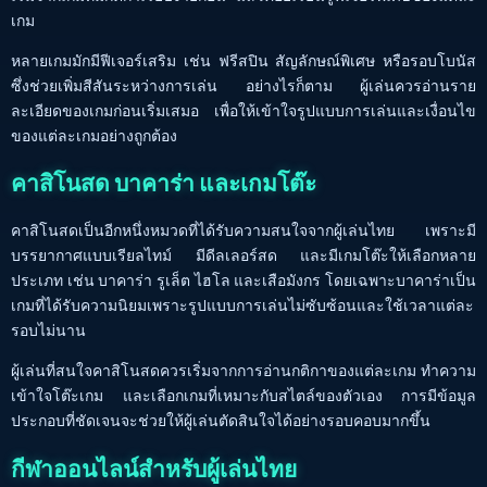
เกม
หลายเกมมักมีฟีเจอร์เสริม เช่น ฟรีสปิน สัญลักษณ์พิเศษ หรือรอบโบนัส
ซึ่งช่วยเพิ่มสีสันระหว่างการเล่น อย่างไรก็ตาม ผู้เล่นควรอ่านราย
ละเอียดของเกมก่อนเริ่มเสมอ เพื่อให้เข้าใจรูปแบบการเล่นและเงื่อนไข
ของแต่ละเกมอย่างถูกต้อง
คาสิโนสด บาคาร่า และเกมโต๊ะ
คาสิโนสดเป็นอีกหนึ่งหมวดที่ได้รับความสนใจจากผู้เล่นไทย เพราะมี
บรรยากาศแบบเรียลไทม์ มีดีลเลอร์สด และมีเกมโต๊ะให้เลือกหลาย
ประเภท เช่น บาคาร่า รูเล็ต ไฮโล และเสือมังกร โดยเฉพาะบาคาร่าเป็น
เกมที่ได้รับความนิยมเพราะรูปแบบการเล่นไม่ซับซ้อนและใช้เวลาแต่ละ
รอบไม่นาน
ผู้เล่นที่สนใจคาสิโนสดควรเริ่มจากการอ่านกติกาของแต่ละเกม ทำความ
เข้าใจโต๊ะเกม และเลือกเกมที่เหมาะกับสไตล์ของตัวเอง การมีข้อมูล
ประกอบที่ชัดเจนจะช่วยให้ผู้เล่นตัดสินใจได้อย่างรอบคอบมากขึ้น
กีฬาออนไลน์สำหรับผู้เล่นไทย