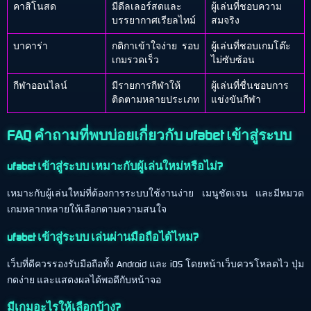
คาสิโนสด
มีดีลเลอร์สดและ
ผู้เล่นที่ชอบความ
บรรยากาศเรียลไทม์
สมจริง
บาคาร่า
กติกาเข้าใจง่าย รอบ
ผู้เล่นที่ชอบเกมโต๊ะ
เกมรวดเร็ว
ไม่ซับซ้อน
กีฬาออนไลน์
มีรายการกีฬาให้
ผู้เล่นที่ชื่นชอบการ
ติดตามหลายประเภท
แข่งขันกีฬา
FAQ คำถามที่พบบ่อยเกี่ยวกับ ufabet เข้าสู่ระบบ
ufabet เข้าสู่ระบบ เหมาะกับผู้เล่นใหม่หรือไม่?
เหมาะกับผู้เล่นใหม่ที่ต้องการระบบใช้งานง่าย เมนูชัดเจน และมีหมวด
เกมหลากหลายให้เลือกตามความสนใจ
ufabet เข้าสู่ระบบ เล่นผ่านมือถือได้ไหม?
เว็บที่ดีควรรองรับมือถือทั้ง Android และ iOS โดยหน้าเว็บควรโหลดไว ปุ่ม
กดง่าย และแสดงผลได้พอดีกับหน้าจอ
มีเกมอะไรให้เลือกบ้าง?