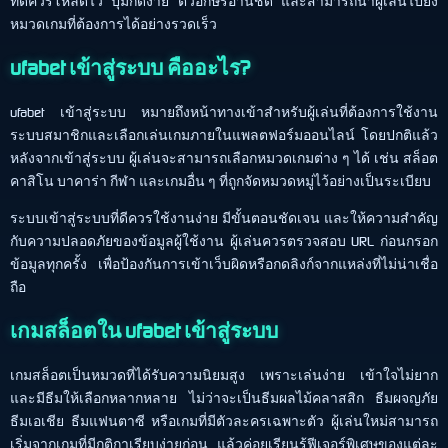
ที่ดีควรโหลดไว ปุ่มกดง่าย ตัวอักษรอ่านชัด และสามารถนำผู้เล่นไปยัง
หมวดเกมที่ต้องการได้อย่างรวดเร็ว
ufabet เข้าสู่ระบบ คืออะไร?
ufabet เข้าสู่ระบบ หมายถึงหน้าทางเข้าสำหรับผู้เล่นที่ต้องการใช้งาน
ระบบสมาชิกและเลือกเล่นเกมภายในแพลตฟอร์มออนไลน์ โดยปกติแล้ว
หลังจากเข้าสู่ระบบ ผู้เล่นจะสามารถเลือกหมวดเกมต่าง ๆ ได้ เช่น สล็อต
คาสิโน บาคาร่า กีฬา และเกมอื่น ๆ ที่ถูกจัดหมวดหมู่ไว้อย่างเป็นระเบียบ
ระบบเข้าสู่ระบบที่ดีควรใช้งานง่าย มีขั้นตอนชัดเจน และให้ความสำคัญ
กับความปลอดภัยของข้อมูลผู้ใช้งาน ผู้เล่นควรตรวจสอบ URL ก่อนกรอก
ข้อมูลทุกครั้ง เพื่อป้องกันการเข้าเว็บผิดหรือกดลิงก์จากแหล่งที่ไม่น่าเชื่อ
ถือ
เกมสล็อตใน ufabet เข้าสู่ระบบ
เกมสล็อตเป็นหมวดที่ได้รับความนิยมสูง เพราะเล่นง่าย เข้าใจไม่ยาก
และมีธีมให้เลือกหลากหลาย ไม่ว่าจะเป็นธีมผลไม้คลาสสิก ธีมผจญภัย
ธีมเอเชีย ธีมแฟนตาซี หรือเกมที่มีตัวละครเฉพาะตัว ผู้เล่นใหม่สามารถ
เริ่มจากเกมที่มีกติกาเรียบง่ายก่อน แล้วค่อยเรียนรู้ฟีเจอร์พิเศษของแต่ละ