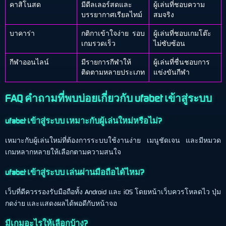
คาสิโนสด
มีดีลเลอร์สดและ
ผู้เล่นที่ชอบความ
บรรยากาศเรียลไทม์
สมจริง
บาคาร่า
กติกาเข้าใจง่าย รอบ
ผู้เล่นที่ชอบเกมโต๊ะ
เกมรวดเร็ว
ไม่ซับซ้อน
กีฬาออนไลน์
มีรายการกีฬาให้
ผู้เล่นที่ชื่นชอบการ
ติดตามหลายประเภท
แข่งขันกีฬา
FAQ คำถามที่พบบ่อยเกี่ยวกับ ufabet เข้าสู่ระบบ
ufabet เข้าสู่ระบบ เหมาะกับผู้เล่นใหม่หรือไม่?
เหมาะกับผู้เล่นใหม่ที่ต้องการระบบใช้งานง่าย เมนูชัดเจน และมีหมวด
เกมหลากหลายให้เลือกตามความสนใจ
ufabet เข้าสู่ระบบ เล่นผ่านมือถือได้ไหม?
เว็บที่ดีควรรองรับมือถือทั้ง Android และ iOS โดยหน้าเว็บควรโหลดไว ปุ่ม
กดง่าย และแสดงผลได้พอดีกับหน้าจอ
มีเกมอะไรให้เลือกบ้าง?