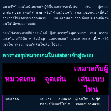
หมวดกีฬาออนไลน์เหมาะกับผู้ที่ชื่นชอบการแข่งขัน เช่น ฟุตบอล
บาสเกตบอล เทนนิส มวย หรือกีฬาเสมือนจริง จุดเด่นของหมวดนี้คือมี
รายการให้ติดตามหลากหลาย และผู้เล่นสามารถเลือกประเภทกีฬาที่
สนใจได้ตามความถนัด
ก่อนใช้งานหมวดกีฬาออนไลน์ ผู้เล่นควรดูข้อมูลประกอบ เช่น ตาราง
แข่งขัน สถิติทีม ฟอร์มล่าสุด และรายละเอียดของรายการ เพื่อช่วยให้
เข้าใจภาพรวมก่อนตัดสินใจเลือกใช้งาน
ตารางสรุปหมวดเกมใน ufabet เข้าสู่ระบบ
เหมาะกับผู้
หมวดเกม
จุดเด่น
เล่นแบบ
ไหน
เกมสล็อต
เล่นง่าย ธีมหลาก
ผู้เล่นใหม่และผู้ที่
หลาย มีฟีเจอร์โบนัส
ชอบเกมภาพสวย