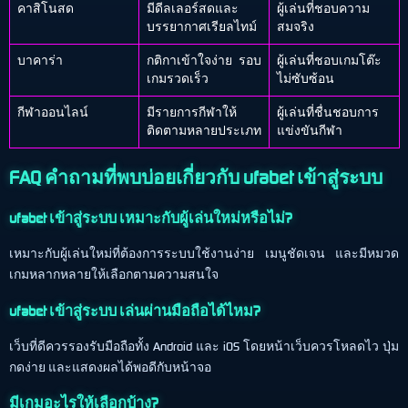
คาสิโนสด
มีดีลเลอร์สดและ
ผู้เล่นที่ชอบความ
บรรยากาศเรียลไทม์
สมจริง
บาคาร่า
กติกาเข้าใจง่าย รอบ
ผู้เล่นที่ชอบเกมโต๊ะ
เกมรวดเร็ว
ไม่ซับซ้อน
กีฬาออนไลน์
มีรายการกีฬาให้
ผู้เล่นที่ชื่นชอบการ
ติดตามหลายประเภท
แข่งขันกีฬา
FAQ คำถามที่พบบ่อยเกี่ยวกับ ufabet เข้าสู่ระบบ
ufabet เข้าสู่ระบบ เหมาะกับผู้เล่นใหม่หรือไม่?
เหมาะกับผู้เล่นใหม่ที่ต้องการระบบใช้งานง่าย เมนูชัดเจน และมีหมวด
เกมหลากหลายให้เลือกตามความสนใจ
ufabet เข้าสู่ระบบ เล่นผ่านมือถือได้ไหม?
เว็บที่ดีควรรองรับมือถือทั้ง Android และ iOS โดยหน้าเว็บควรโหลดไว ปุ่ม
กดง่าย และแสดงผลได้พอดีกับหน้าจอ
มีเกมอะไรให้เลือกบ้าง?