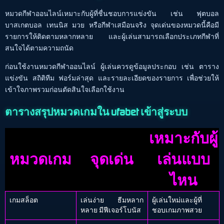
หมวดกีฬาออนไลน์เหมาะกับผู้ที่ชื่นชอบการแข่งขัน เช่น ฟุตบอล
บาสเกตบอล เทนนิส มวย หรือกีฬาเสมือนจริง จุดเด่นของหมวดนี้คือมี
รายการให้ติดตามหลากหลาย และผู้เล่นสามารถเลือกประเภทกีฬาที่
สนใจได้ตามความถนัด
ก่อนใช้งานหมวดกีฬาออนไลน์ ผู้เล่นควรดูข้อมูลประกอบ เช่น ตาราง
แข่งขัน สถิติทีม ฟอร์มล่าสุด และรายละเอียดของรายการ เพื่อช่วยให้
เข้าใจภาพรวมก่อนตัดสินใจเลือกใช้งาน
ตารางสรุปหมวดเกมใน ufabet เข้าสู่ระบบ
เหมาะกับผู้
หมวดเกม
จุดเด่น
เล่นแบบ
ไหน
เกมสล็อต
เล่นง่าย ธีมหลาก
ผู้เล่นใหม่และผู้ที่
หลาย มีฟีเจอร์โบนัส
ชอบเกมภาพสวย