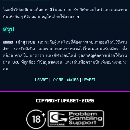
โดยทั่วไปจะมีเกมสล็อต คาสิโนสด บาคาร่า กีฬาออนไลน์ และเกมความ
บันเทิงอื่น ๆ ที่จัดหมวดหมู่ให้เลือกใช้งานง่าย
สรุป
ufabet เข้าสู่ระบบ
เหมาะกับผู้เล่นไทยที่ต้องการเว็บเกมออนไลน์ใช้งาน
ง่าย รองรับมือถือ และรวมเกมหลายหมวดไว้ในแพลตฟอร์มเดียว ทั้ง
สล็อต คาสิโน บาคาร่า และกีฬาออนไลน์ จุดสำคัญคือควรเลือกใช้งาน
ผ่าน URL ที่ถูกต้อง มีข้อมูลชัดเจน และเล่นเพื่อความบันเทิงอย่างเหมาะ
สม
UFABET
|
ufa168
|
ufa168
|
UFABET
COPYRIGHT UFABET - 2026