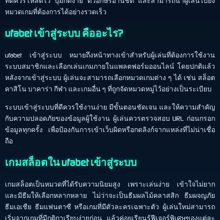
ที่ดีควรโหลดไว ปุ่มกดง่าย ตัวอักษรอ่านชัด และสามารถนำผู้เล่นไปยัง
หมวดเกมที่ต้องการได้อย่างรวดเร็ว
ufabet เข้าสู่ระบบ คืออะไร?
ufabet เข้าสู่ระบบ หมายถึงหน้าทางเข้าสำหรับผู้เล่นที่ต้องการใช้งาน
ระบบสมาชิกและเลือกเล่นเกมภายในแพลตฟอร์มออนไลน์ โดยปกติแล้ว
หลังจากเข้าสู่ระบบ ผู้เล่นจะสามารถเลือกหมวดเกมต่าง ๆ ได้ เช่น สล็อต
คาสิโน บาคาร่า กีฬา และเกมอื่น ๆ ที่ถูกจัดหมวดหมู่ไว้อย่างเป็นระเบียบ
ระบบเข้าสู่ระบบที่ดีควรใช้งานง่าย มีขั้นตอนชัดเจน และให้ความสำคัญ
กับความปลอดภัยของข้อมูลผู้ใช้งาน ผู้เล่นควรตรวจสอบ URL ก่อนกรอก
ข้อมูลทุกครั้ง เพื่อป้องกันการเข้าเว็บผิดหรือกดลิงก์จากแหล่งที่ไม่น่าเชื่อ
ถือ
เกมสล็อตใน ufabet เข้าสู่ระบบ
เกมสล็อตเป็นหมวดที่ได้รับความนิยมสูง เพราะเล่นง่าย เข้าใจไม่ยาก
และมีธีมให้เลือกหลากหลาย ไม่ว่าจะเป็นธีมผลไม้คลาสสิก ธีมผจญภัย
ธีมเอเชีย ธีมแฟนตาซี หรือเกมที่มีตัวละครเฉพาะตัว ผู้เล่นใหม่สามารถ
เริ่มจากเกมที่มีกติกาเรียบง่ายก่อน แล้วค่อยเรียนรู้ฟีเจอร์พิเศษของแต่ละ