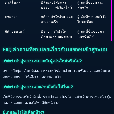
คาสิโนสด
มีดีลเลอร์สดและ
ผู้เล่นที่ชอบความ
บรรยากาศเรียลไทม์
สมจริง
บาคาร่า
กติกาเข้าใจง่าย รอบ
ผู้เล่นที่ชอบเกมโต๊ะ
เกมรวดเร็ว
ไม่ซับซ้อน
กีฬาออนไลน์
มีรายการกีฬาให้
ผู้เล่นที่ชื่นชอบการ
ติดตามหลายประเภท
แข่งขันกีฬา
FAQ คำถามที่พบบ่อยเกี่ยวกับ ufabet เข้าสู่ระบบ
ufabet เข้าสู่ระบบ เหมาะกับผู้เล่นใหม่หรือไม่?
เหมาะกับผู้เล่นใหม่ที่ต้องการระบบใช้งานง่าย เมนูชัดเจน และมีหมวด
เกมหลากหลายให้เลือกตามความสนใจ
ufabet เข้าสู่ระบบ เล่นผ่านมือถือได้ไหม?
เว็บที่ดีควรรองรับมือถือทั้ง Android และ iOS โดยหน้าเว็บควรโหลดไว ปุ่ม
กดง่าย และแสดงผลได้พอดีกับหน้าจอ
มีเกมอะไรให้เลือกบ้าง?