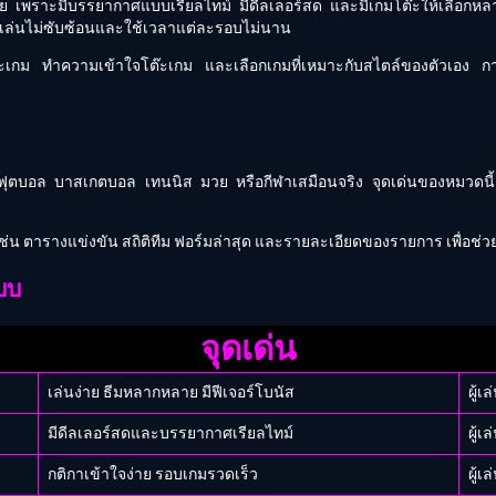
นไทย เพราะมีบรรยากาศแบบเรียลไทม์ มีดีลเลอร์สด และมีเกมโต๊ะให้เลือกห
รเล่นไม่ซับซ้อนและใช้เวลาแต่ละรอบไม่นาน
ะเกม ทำความเข้าใจโต๊ะเกม และเลือกเกมที่เหมาะกับสไตล์ของตัวเอง การมี
น ฟุตบอล บาสเกตบอล เทนนิส มวย หรือกีฬาเสมือนจริง จุดเด่นของหมวดนี
ช่น ตารางแข่งขัน สถิติทีม ฟอร์มล่าสุด และรายละเอียดของรายการ เพื่อช่
บบ
จุดเด่น
เล่นง่าย ธีมหลากหลาย มีฟีเจอร์โบนัส
ผู้เ
มีดีลเลอร์สดและบรรยากาศเรียลไทม์
ผู้เ
กติกาเข้าใจง่าย รอบเกมรวดเร็ว
ผู้เ