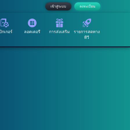
เข้าสู่ระบบ
ลงทะเบียน
ป๊กเกอร์
ลอตเตอรี
การส่งเสริม
รายการสดทาง
ทีวี