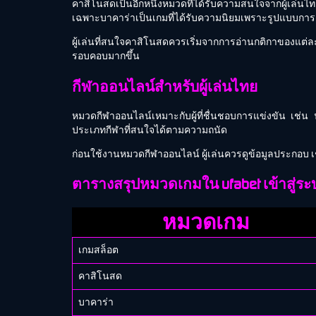
คาสิโนสดเป็นอีกหนึ่งหมวดที่ได้รับความสนใจจากผู้เล่
เฉพาะบาคาร่าเป็นเกมที่ได้รับความนิยมเพราะรูปแบบกา
ผู้เล่นที่สนใจคาสิโนสดควรเริ่มจากการอ่านกติกาของแต่ล
รอบคอบมากขึ้น
กีฬาออนไลน์สำหรับผู้เล่นไทย
หมวดกีฬาออนไลน์เหมาะกับผู้ที่ชื่นชอบการแข่งขัน เช่
ประเภทกีฬาที่สนใจได้ตามความถนัด
ก่อนใช้งานหมวดกีฬาออนไลน์ ผู้เล่นควรดูข้อมูลประกอบ เ
ตารางสรุปหมวดเกมใน ufabet เข้าสู่ระ
หมวดเกม
เกมสล็อต
คาสิโนสด
บาคาร่า