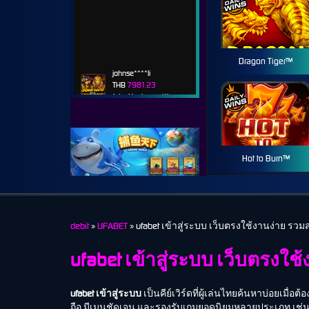
Dragon Tiger™
johnse****li
THB
7981.23
John Hunter and the
Book of Tut™
d****y
THB
7320.48
Sweet Bonanza™
Hot to Burn™
debit
»
UFABET
» ufabet เข้าสู่ระบบ เว็บตรงใช้งานง่าย ร
ufabet เข้าสู่ระบบ เว็บตรงใ
ufabet เข้าสู่ระบบ
เป็นคีย์เวิร์ดที่ผู้เล่นไทยค้นหาบ่อยเม
ถือ มีเมนูชัดเจน และรองรับเกมยอดนิยมหลายประเภท เช่