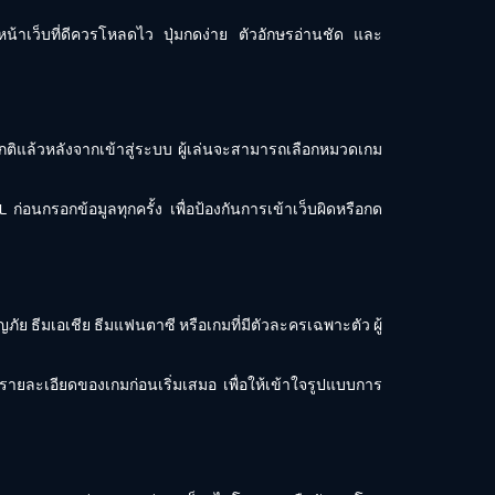
้าเว็บที่ดีควรโหลดไว ปุ่มกดง่าย ตัวอักษรอ่านชัด และ
ติแล้วหลังจากเข้าสู่ระบบ ผู้เล่นจะสามารถเลือกหมวดเกม
่อนกรอกข้อมูลทุกครั้ง เพื่อป้องกันการเข้าเว็บผิดหรือกด
ัย ธีมเอเชีย ธีมแฟนตาซี หรือเกมที่มีตัวละครเฉพาะตัว ผู้
านรายละเอียดของเกมก่อนเริ่มเสมอ เพื่อให้เข้าใจรูปแบบการ