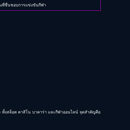
ล่นที่ชื่นชอบการแข่งขันกีฬา
 ทั้งสล็อต คาสิโน บาคาร่า และกีฬาออนไลน์ จุดสำคัญคือ