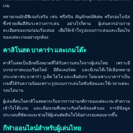
เกม
หลายเกมมักมีฟีเจอร์เสริม เช่น ฟรีสปิน สัญลักษณ์พิเศษ หรือรอบโบนัส
ซึ่งช่วยเพิ่มสีสันระหว่างการเล่น อย่างไรก็ตาม ผู้เล่นควรอ่านราย
ละเอียดของเกมก่อนเริ่มเสมอ เพื่อให้เข้าใจรูปแบบการเล่นและเงื่อนไข
ของแต่ละเกมอย่างถูกต้อง
คาสิโนสด บาคาร่า และเกมโต๊ะ
คาสิโนสดเป็นอีกหนึ่งหมวดที่ได้รับความสนใจจากผู้เล่นไทย เพราะมี
บรรยากาศแบบเรียลไทม์ มีดีลเลอร์สด และมีเกมโต๊ะให้เลือกหลาย
ประเภท เช่น บาคาร่า รูเล็ต ไฮโล และเสือมังกร โดยเฉพาะบาคาร่าเป็น
เกมที่ได้รับความนิยมเพราะรูปแบบการเล่นไม่ซับซ้อนและใช้เวลาแต่ละ
รอบไม่นาน
ผู้เล่นที่สนใจคาสิโนสดควรเริ่มจากการอ่านกติกาของแต่ละเกม ทำความ
เข้าใจโต๊ะเกม และเลือกเกมที่เหมาะกับสไตล์ของตัวเอง การมีข้อมูล
ประกอบที่ชัดเจนจะช่วยให้ผู้เล่นตัดสินใจได้อย่างรอบคอบมากขึ้น
กีฬาออนไลน์สำหรับผู้เล่นไทย