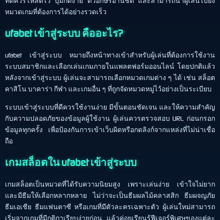
ที่ดีควรโหลดไว ปุ่มกดง่าย ตัวอักษรอ่านชัด และสามารถนำผู้เล่นไปยัง
หมวดเกมที่ต้องการได้อย่างรวดเร็ว
ufabet เข้าสู่ระบบ คืออะไร?
ufabet เข้าสู่ระบบ หมายถึงหน้าทางเข้าสำหรับผู้เล่นที่ต้องการใช้งาน
ระบบสมาชิกและเลือกเล่นเกมภายในแพลตฟอร์มออนไลน์ โดยปกติแล้ว
หลังจากเข้าสู่ระบบ ผู้เล่นจะสามารถเลือกหมวดเกมต่าง ๆ ได้ เช่น สล็อต
คาสิโน บาคาร่า กีฬา และเกมอื่น ๆ ที่ถูกจัดหมวดหมู่ไว้อย่างเป็นระเบียบ
ระบบเข้าสู่ระบบที่ดีควรใช้งานง่าย มีขั้นตอนชัดเจน และให้ความสำคัญ
กับความปลอดภัยของข้อมูลผู้ใช้งาน ผู้เล่นควรตรวจสอบ URL ก่อนกรอก
ข้อมูลทุกครั้ง เพื่อป้องกันการเข้าเว็บผิดหรือกดลิงก์จากแหล่งที่ไม่น่าเชื่อ
ถือ
เกมสล็อตใน ufabet เข้าสู่ระบบ
เกมสล็อตเป็นหมวดที่ได้รับความนิยมสูง เพราะเล่นง่าย เข้าใจไม่ยาก
และมีธีมให้เลือกหลากหลาย ไม่ว่าจะเป็นธีมผลไม้คลาสสิก ธีมผจญภัย
ธีมเอเชีย ธีมแฟนตาซี หรือเกมที่มีตัวละครเฉพาะตัว ผู้เล่นใหม่สามารถ
เริ่มจากเกมที่มีกติกาเรียบง่ายก่อน แล้วค่อยเรียนรู้ฟีเจอร์พิเศษของแต่ละ