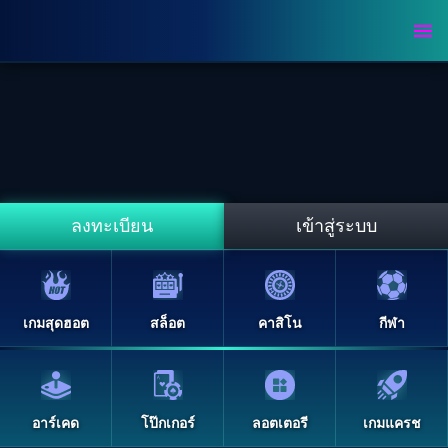
ลงทะเบียน
เข้าสู่ระบบ
เกมสุดฮอต
สล็อต
คาสิโน
กีฬา
อาร์เคด
โป๊กเกอร์
ลอตเตอรี
เกมแครช