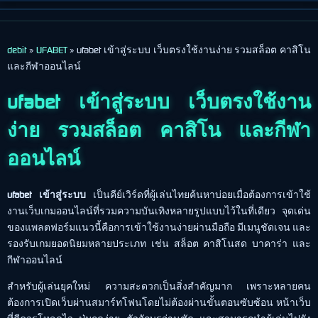
debit
»
UFABET
» ufabet เข้าสู่ระบบ เว็บตรงใช้งานง่าย รวมสล็อต คาสิโน
และกีฬาออนไลน์
ufabet เข้าสู่ระบบ เว็บตรงใช้งาน
ง่าย รวมสล็อต คาสิโน และกีฬา
ออนไลน์
ufabet เข้าสู่ระบบ
เป็นคีย์เวิร์ดที่ผู้เล่นไทยค้นหาบ่อยเมื่อต้องการเข้าใช้
งานเว็บเกมออนไลน์ที่รวมความบันเทิงหลายรูปแบบไว้ในที่เดียว จุดเด่น
ของแพลตฟอร์มแนวนี้คือการเข้าใช้งานง่ายผ่านมือถือ มีเมนูชัดเจน และ
รองรับเกมยอดนิยมหลายประเภท เช่น สล็อต คาสิโนสด บาคาร่า และ
กีฬาออนไลน์
สำหรับผู้เล่นยุคใหม่ ความสะดวกเป็นสิ่งสำคัญมาก เพราะหลายคน
ต้องการเปิดเว็บผ่านสมาร์ทโฟนโดยไม่ต้องผ่านขั้นตอนซับซ้อน หน้าเว็บ