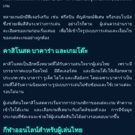
เกม
หลายเกมมักมีฟีเจอร์เสริม เช่น ฟรีสปิน สัญลักษณ์พิเศษ หรือรอบโบนัส
ซึ่งช่วยเพิ่มสีสันระหว่างการเล่น อย่างไรก็ตาม ผู้เล่นควรอ่านราย
ละเอียดของเกมก่อนเริ่มเสมอ เพื่อให้เข้าใจรูปแบบการเล่นและเงื่อนไข
ของแต่ละเกมอย่างถูกต้อง
คาสิโนสด บาคาร่า และเกมโต๊ะ
คาสิโนสดเป็นอีกหนึ่งหมวดที่ได้รับความสนใจจากผู้เล่นไทย เพราะมี
บรรยากาศแบบเรียลไทม์ มีดีลเลอร์สด และมีเกมโต๊ะให้เลือกหลาย
ประเภท เช่น บาคาร่า รูเล็ต ไฮโล และเสือมังกร โดยเฉพาะบาคาร่าเป็น
เกมที่ได้รับความนิยมเพราะรูปแบบการเล่นไม่ซับซ้อนและใช้เวลาแต่ละ
รอบไม่นาน
ผู้เล่นที่สนใจคาสิโนสดควรเริ่มจากการอ่านกติกาของแต่ละเกม ทำความ
เข้าใจโต๊ะเกม และเลือกเกมที่เหมาะกับสไตล์ของตัวเอง การมีข้อมูล
ประกอบที่ชัดเจนจะช่วยให้ผู้เล่นตัดสินใจได้อย่างรอบคอบมากขึ้น
กีฬาออนไลน์สำหรับผู้เล่นไทย