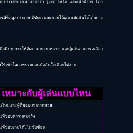
ลายประเภท เช่น บาคาร่า รูเล็ต ไฮโล และเสือมังกร โดย
ข้อมูลประกอบที่ชัดเจนจะช่วยให้ผู้เล่นตัดสินใจได้อย่าง
้คือมีรายการให้ติดตามหลากหลาย และผู้เล่นสามารถเลือก
วยให้เข้าใจภาพรวมก่อนตัดสินใจเลือกใช้งาน
เหมาะกับผู้เล่นแบบไหน
ล่นใหม่และผู้ที่ชอบเกมภาพสวย
ล่นที่ชอบความสมจริง
ล่นที่ชอบเกมโต๊ะไม่ซับซ้อน