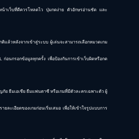
้าเว็บที่ดีควรโหลดไว ปุ่มกดง่าย ตัวอักษรอ่านชัด และ
ติแล้วหลังจากเข้าสู่ระบบ ผู้เล่นจะสามารถเลือกหมวดเกม
่อนกรอกข้อมูลทุกครั้ง เพื่อป้องกันการเข้าเว็บผิดหรือกด
ัย ธีมเอเชีย ธีมแฟนตาซี หรือเกมที่มีตัวละครเฉพาะตัว ผู้
านรายละเอียดของเกมก่อนเริ่มเสมอ เพื่อให้เข้าใจรูปแบบการ