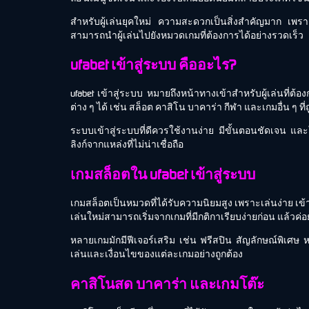
สำหรับผู้เล่นยุคใหม่ ความสะดวกเป็นสิ่งสำคัญมาก เพร
สามารถนำผู้เล่นไปยังหมวดเกมที่ต้องการได้อย่างรวดเร็ว
ufabet เข้าสู่ระบบ คืออะไร?
ufabet เข้าสู่ระบบ หมายถึงหน้าทางเข้าสำหรับผู้เล่นท
ต่าง ๆ ได้ เช่น สล็อต คาสิโน บาคาร่า กีฬา และเกมอื่น ๆ ที
ระบบเข้าสู่ระบบที่ดีควรใช้งานง่าย มีขั้นตอนชัดเจน และ
ลิงก์จากแหล่งที่ไม่น่าเชื่อถือ
เกมสล็อตใน ufabet เข้าสู่ระบบ
เกมสล็อตเป็นหมวดที่ได้รับความนิยมสูง เพราะเล่นง่าย เข้
เล่นใหม่สามารถเริ่มจากเกมที่มีกติกาเรียบง่ายก่อน แล้วค่อ
หลายเกมมักมีฟีเจอร์เสริม เช่น ฟรีสปิน สัญลักษณ์พิเศษ ห
เล่นและเงื่อนไขของแต่ละเกมอย่างถูกต้อง
คาสิโนสด บาคาร่า และเกมโต๊ะ