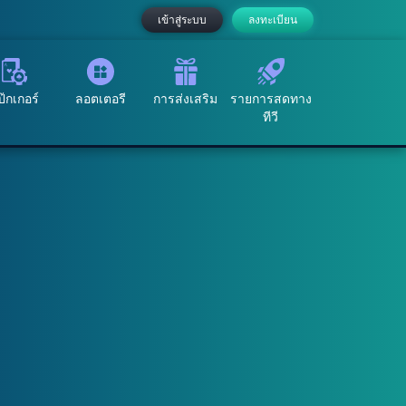
เข้าสู่ระบบ
ลงทะเบียน
ป๊กเกอร์
ลอตเตอรี
การส่งเสริม
รายการสดทาง
ทีวี