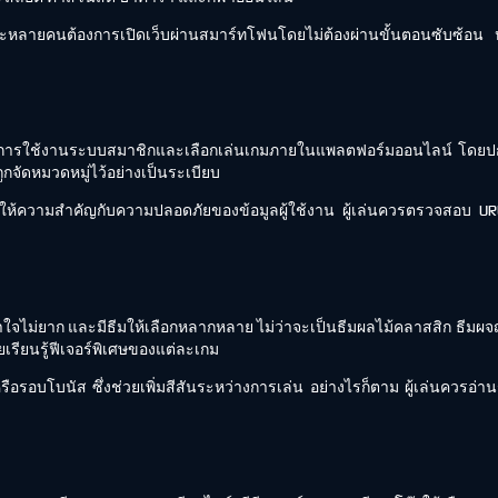
าะหลายคนต้องการเปิดเว็บผ่านสมาร์ทโฟนโดยไม่ต้องผ่านขั้นตอนซับซ้อน หน
ี่ต้องการใช้งานระบบสมาชิกและเลือกเล่นเกมภายในแพลตฟอร์มออนไลน์ โดยปก
่ถูกจัดหมวดหมู่ไว้อย่างเป็นระเบียบ
ให้ความสำคัญกับความปลอดภัยของข้อมูลผู้ใช้งาน ผู้เล่นควรตรวจสอบ URL ก
าใจไม่ยาก และมีธีมให้เลือกหลากหลาย ไม่ว่าจะเป็นธีมผลไม้คลาสสิก ธีมผจญภ
ยเรียนรู้ฟีเจอร์พิเศษของแต่ละเกม
รือรอบโบนัส ซึ่งช่วยเพิ่มสีสันระหว่างการเล่น อย่างไรก็ตาม ผู้เล่นควรอ่