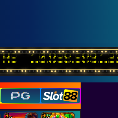
THB
10.888.888.12