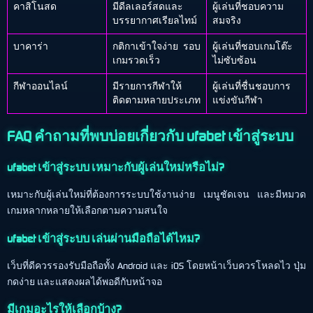
คาสิโนสด
มีดีลเลอร์สดและ
ผู้เล่นที่ชอบความ
บรรยากาศเรียลไทม์
สมจริง
บาคาร่า
กติกาเข้าใจง่าย รอบ
ผู้เล่นที่ชอบเกมโต๊ะ
เกมรวดเร็ว
ไม่ซับซ้อน
กีฬาออนไลน์
มีรายการกีฬาให้
ผู้เล่นที่ชื่นชอบการ
ติดตามหลายประเภท
แข่งขันกีฬา
FAQ คำถามที่พบบ่อยเกี่ยวกับ ufabet เข้าสู่ระบบ
ufabet เข้าสู่ระบบ เหมาะกับผู้เล่นใหม่หรือไม่?
เหมาะกับผู้เล่นใหม่ที่ต้องการระบบใช้งานง่าย เมนูชัดเจน และมีหมวด
เกมหลากหลายให้เลือกตามความสนใจ
ufabet เข้าสู่ระบบ เล่นผ่านมือถือได้ไหม?
เว็บที่ดีควรรองรับมือถือทั้ง Android และ iOS โดยหน้าเว็บควรโหลดไว ปุ่ม
กดง่าย และแสดงผลได้พอดีกับหน้าจอ
มีเกมอะไรให้เลือกบ้าง?