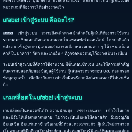
ที่ดีควรโหลดไว ปุ่มกดง่าย ตัวอักษรอ่านชัด และสามารถนำผู้เล่นไปยัง
หมวดเกมที่ต้องการได้อย่างรวดเร็ว
ufabet เข้าสู่ระบบ คืออะไร?
ufabet เข้าสู่ระบบ หมายถึงหน้าทางเข้าสำหรับผู้เล่นที่ต้องการใช้งาน
ระบบสมาชิกและเลือกเล่นเกมภายในแพลตฟอร์มออนไลน์ โดยปกติแล้ว
หลังจากเข้าสู่ระบบ ผู้เล่นจะสามารถเลือกหมวดเกมต่าง ๆ ได้ เช่น สล็อต
คาสิโน บาคาร่า กีฬา และเกมอื่น ๆ ที่ถูกจัดหมวดหมู่ไว้อย่างเป็นระเบียบ
ระบบเข้าสู่ระบบที่ดีควรใช้งานง่าย มีขั้นตอนชัดเจน และให้ความสำคัญ
กับความปลอดภัยของข้อมูลผู้ใช้งาน ผู้เล่นควรตรวจสอบ URL ก่อนกรอก
ข้อมูลทุกครั้ง เพื่อป้องกันการเข้าเว็บผิดหรือกดลิงก์จากแหล่งที่ไม่น่าเชื่อ
ถือ
เกมสล็อตใน ufabet เข้าสู่ระบบ
เกมสล็อตเป็นหมวดที่ได้รับความนิยมสูง เพราะเล่นง่าย เข้าใจไม่ยาก
และมีธีมให้เลือกหลากหลาย ไม่ว่าจะเป็นธีมผลไม้คลาสสิก ธีมผจญภัย
ธีมเอเชีย ธีมแฟนตาซี หรือเกมที่มีตัวละครเฉพาะตัว ผู้เล่นใหม่สามารถ
เริ่มจากเกมที่มีกติกาเรียบง่ายก่อน แล้วค่อยเรียนรู้ฟีเจอร์พิเศษของแต่ละ