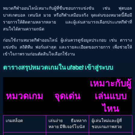
หมวดกีฬาออนไลน์เหมาะกับผู้ที่ชื่นชอบการแข่งขัน เช่น ฟุตบอล
บาสเกตบอล เทนนิส มวย หรือกีฬาเสมือนจริง จุดเด่นของหมวดนี้คือมี
รายการให้ติดตามหลากหลาย และผู้เล่นสามารถเลือกประเภทกีฬาที่
สนใจได้ตามความถนัด
ก่อนใช้งานหมวดกีฬาออนไลน์ ผู้เล่นควรดูข้อมูลประกอบ เช่น ตาราง
แข่งขัน สถิติทีม ฟอร์มล่าสุด และรายละเอียดของรายการ เพื่อช่วยให้
เข้าใจภาพรวมก่อนตัดสินใจเลือกใช้งาน
ตารางสรุปหมวดเกมใน ufabet เข้าสู่ระบบ
เหมาะกับผู้
หมวดเกม
จุดเด่น
เล่นแบบ
ไหน
เกมสล็อต
เล่นง่าย ธีมหลาก
ผู้เล่นใหม่และผู้ที่
หลาย มีฟีเจอร์โบนัส
ชอบเกมภาพสวย