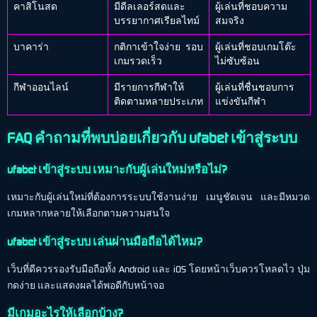
คาสิโนสด
มีดีลเลอร์สดและ
ผู้เล่นที่ชอบความ
บรรยากาศเรียลไทม์
สมจริง
บาคาร่า
กติกาเข้าใจง่าย รอบ
ผู้เล่นที่ชอบเกมโต๊ะ
เกมรวดเร็ว
ไม่ซับซ้อน
กีฬาออนไลน์
มีรายการกีฬาให้
ผู้เล่นที่ชื่นชอบการ
ติดตามหลายประเภท
แข่งขันกีฬา
FAQ คำถามที่พบบ่อยเกี่ยวกับ ufabet เข้าสู่ระบบ
ufabet เข้าสู่ระบบ เหมาะกับผู้เล่นใหม่หรือไม่?
เหมาะกับผู้เล่นใหม่ที่ต้องการระบบใช้งานง่าย เมนูชัดเจน และมีหมวด
เกมหลากหลายให้เลือกตามความสนใจ
ufabet เข้าสู่ระบบ เล่นผ่านมือถือได้ไหม?
เว็บที่ดีควรรองรับมือถือทั้ง Android และ iOS โดยหน้าเว็บควรโหลดไว ปุ่ม
กดง่าย และแสดงผลได้พอดีกับหน้าจอ
มีเกมอะไรให้เลือกบ้าง?