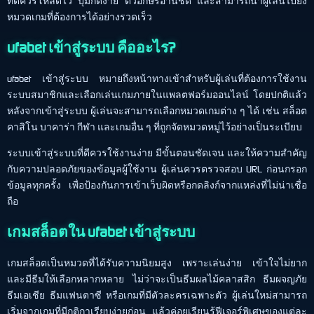
ที่ดีควรโหลดไว ปุ่มกดง่าย ตัวอักษรอ่านชัด และสามารถนำผู้เล่นไปยัง
หมวดเกมที่ต้องการได้อย่างรวดเร็ว
ufabet เข้าสู่ระบบ คืออะไร?
ufabet เข้าสู่ระบบ หมายถึงหน้าทางเข้าสำหรับผู้เล่นที่ต้องการใช้งาน
ระบบสมาชิกและเลือกเล่นเกมภายในแพลตฟอร์มออนไลน์ โดยปกติแล้ว
หลังจากเข้าสู่ระบบ ผู้เล่นจะสามารถเลือกหมวดเกมต่าง ๆ ได้ เช่น สล็อต
คาสิโน บาคาร่า กีฬา และเกมอื่น ๆ ที่ถูกจัดหมวดหมู่ไว้อย่างเป็นระเบียบ
ระบบเข้าสู่ระบบที่ดีควรใช้งานง่าย มีขั้นตอนชัดเจน และให้ความสำคัญ
กับความปลอดภัยของข้อมูลผู้ใช้งาน ผู้เล่นควรตรวจสอบ URL ก่อนกรอก
ข้อมูลทุกครั้ง เพื่อป้องกันการเข้าเว็บผิดหรือกดลิงก์จากแหล่งที่ไม่น่าเชื่อ
ถือ
เกมสล็อตใน ufabet เข้าสู่ระบบ
เกมสล็อตเป็นหมวดที่ได้รับความนิยมสูง เพราะเล่นง่าย เข้าใจไม่ยาก
และมีธีมให้เลือกหลากหลาย ไม่ว่าจะเป็นธีมผลไม้คลาสสิก ธีมผจญภัย
ธีมเอเชีย ธีมแฟนตาซี หรือเกมที่มีตัวละครเฉพาะตัว ผู้เล่นใหม่สามารถ
เริ่มจากเกมที่มีกติกาเรียบง่ายก่อน แล้วค่อยเรียนรู้ฟีเจอร์พิเศษของแต่ละ