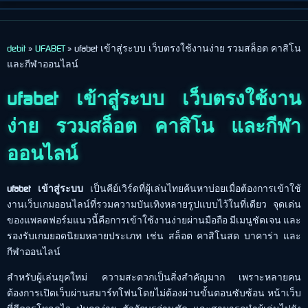
debit
»
UFABET
» ufabet เข้าสู่ระบบ เว็บตรงใช้งานง่าย รวมสล็อต คาสิโน
และกีฬาออนไลน์
ufabet เข้าสู่ระบบ เว็บตรงใช้งาน
ง่าย รวมสล็อต คาสิโน และกีฬา
ออนไลน์
ufabet เข้าสู่ระบบ
เป็นคีย์เวิร์ดที่ผู้เล่นไทยค้นหาบ่อยเมื่อต้องการเข้าใช้
งานเว็บเกมออนไลน์ที่รวมความบันเทิงหลายรูปแบบไว้ในที่เดียว จุดเด่น
ของแพลตฟอร์มแนวนี้คือการเข้าใช้งานง่ายผ่านมือถือ มีเมนูชัดเจน และ
รองรับเกมยอดนิยมหลายประเภท เช่น สล็อต คาสิโนสด บาคาร่า และ
กีฬาออนไลน์
สำหรับผู้เล่นยุคใหม่ ความสะดวกเป็นสิ่งสำคัญมาก เพราะหลายคน
ต้องการเปิดเว็บผ่านสมาร์ทโฟนโดยไม่ต้องผ่านขั้นตอนซับซ้อน หน้าเว็บ